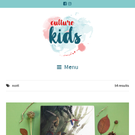
Menu
noël
54 results