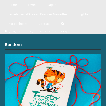
Home
Livres
Japon
Le petit coin d’Alice au Pays des Merveilles
HighTech
P’tites choses
Contact
/
Age
/
03 ans
/
Timoté et le Noël magique
Random