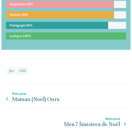
Graphisme
90%
Histoire
90%
Pédagogie
85%
Ludique
100%
jeu
noël
Prev post
Maman (Noël) Ours
Next post
Mes 7 histoires de Noël