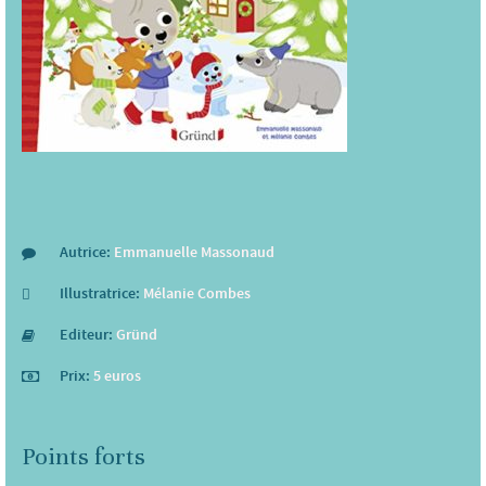
Autrice:
Emmanuelle Massonaud
Illustratrice:
Mélanie Combes
Editeur:
Gründ
Prix:
5 euros
Points forts