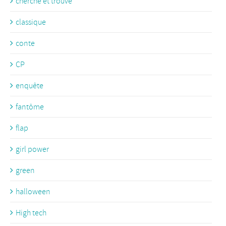
cherche et trouve
classique
conte
CP
enquête
fantôme
flap
girl power
green
halloween
High tech