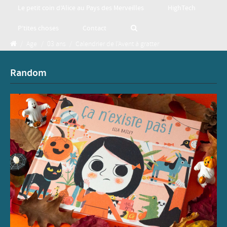
Le petit coin d’Alice au Pays des Merveilles
HighTech
P’tites choses
Contact
/
Age
/
03 ans
/
Calendrier de l’Avent à gratter
Random