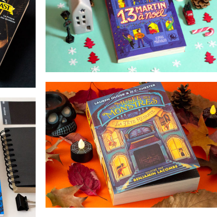
réduite
 château