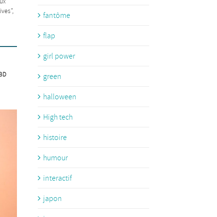
eux
ves”,
fantôme
flap
girl power
BD
green
halloween
High tech
histoire
humour
interactif
japon