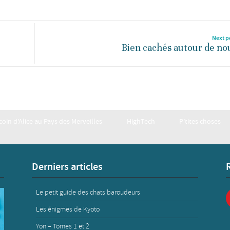
Next p
Bien cachés autour de no
 coin d’Alice au Pays des Merveilles
HighTech
P’tites choses
Derniers articles
Le petit guide des chats baroudeurs
Les énigmes de Kyoto
Yon – Tomes 1 et 2