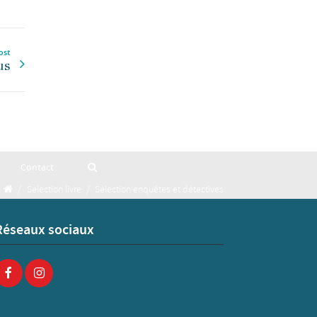
ost
us
Contact
/
Selection livre
/
Sélection enquêtes et détectives
Réseaux sociaux