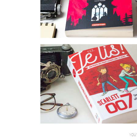
10 ANS
Peur bleue à l’Hôtel Rouge
asecrète
YOU