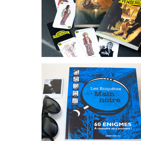
ADO
Le musée des monstres T1: la tête 
10 ANS
Sherlock, Lupin et moi (Tome 5): le
de glace
la