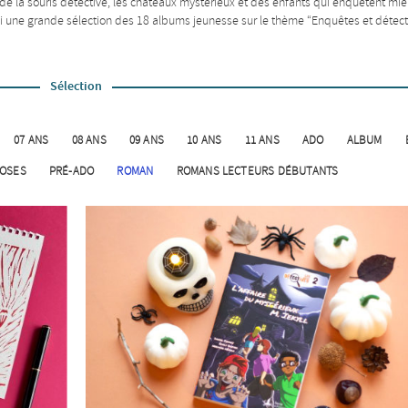
e la souris détective, les châteaux mystérieux et des enfants qui enquêtent mi
ci une grande sélection des 18 albums jeunesse sur le thème “Enquêtes et détecti
Sélection
07 ANS
08 ANS
09 ANS
10 ANS
11 ANS
ADO
ALBUM
stérieux
HOSES
PRÉ-ADO
ROMAN
ROMANS LECTEURS DÉBUTANTS