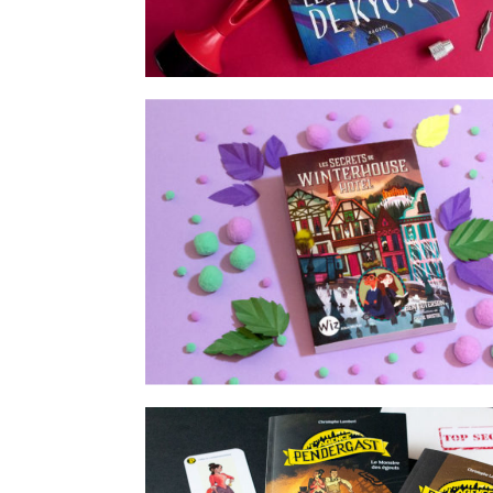
Samantha Spinner et les plans sup
 Tome 2
09 ANS
13 Martin à Noël
ce des
outs