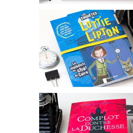
ADO
Enquête au collège: Le mystère du
Ness