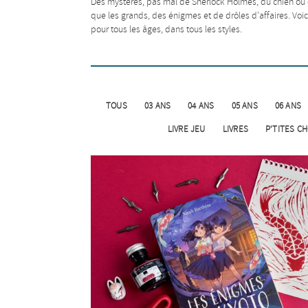
Des mystères, pas mal de Sherlock Holmes, du chien ou d
que les grands, des énigmes et de drôles d’affaires. Voi
pour tous les âges, dans tous les styles.
09 ANS
TOUS
03 ANS
04 ANS
05 ANS
06 ANS
Les détectives (T2); L’affaire du my
M. Jekyll
LIVRE JEU
LIVRES
P'TITES C
08 ANS