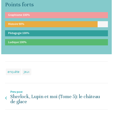
Points forts
Graphisme
100%
Histoire
90%
Pédagogie
100%
Ludique
100%
enquête
jeux
Prev post
Sherlock, Lupin et moi (Tome 5): le château
de glace