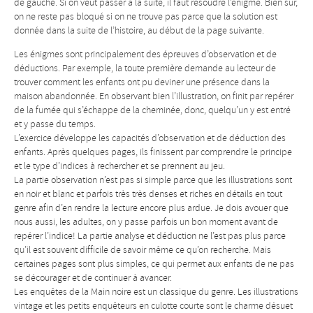
de gauche. Si on veut passer à la suite, il faut résoudre l’énigme. Bien sûr,
on ne reste pas bloqué si on ne trouve pas parce que la solution est
donnée dans la suite de l’histoire, au début de la page suivante.
Les énigmes sont principalement des épreuves d’observation et de
déductions. Par exemple, la toute première demande au lecteur de
trouver comment les enfants ont pu deviner une présence dans la
maison abandonnée. En observant bien l’illustration, on finit par repérer
de la fumée qui s’échappe de la cheminée, donc, quelqu’un y est entré
et y passe du temps.
L’exercice développe les capacités d’observation et de déduction des
enfants. Après quelques pages, ils finissent par comprendre le principe
et le type d’indices à rechercher et se prennent au jeu.
La partie observation n’est pas si simple parce que les illustrations sont
en noir et blanc et parfois très très denses et riches en détails en tout
genre afin d’en rendre la lecture encore plus ardue. Je dois avouer que
nous aussi, les adultes, on y passe parfois un bon moment avant de
repérer l’indice! La partie analyse et déduction ne l’est pas plus parce
qu’il est souvent difficile de savoir même ce qu’on recherche. Mais
certaines pages sont plus simples, ce qui permet aux enfants de ne pas
se décourager et de continuer à avancer.
Les enquêtes de la Main noire est un classique du genre. Les illustrations
vintage et les petits enquêteurs en culotte courte sont le charme désuet