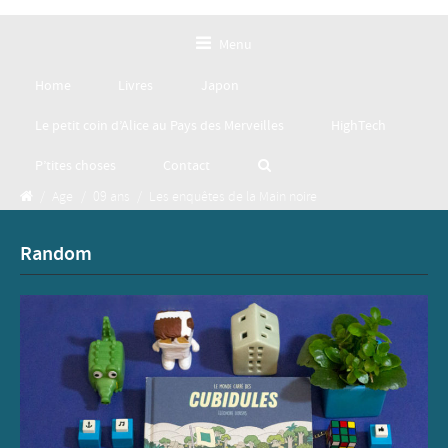
Menu
Home
Livres
Japon
Le petit coin d’Alice au Pays des Merveilles
HighTech
P’tites choses
Contact
/
Age
/
09 ans
/
Les enquêtes de la Main noire
Random