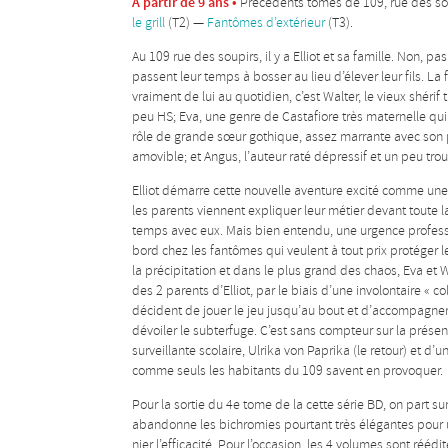
A partir de 9 ans •
Précédents tomes de 109, rue des so
le grill
(T2) —
Fantômes d’extérieur
(T3).
Au 109 rue des soupirs, il y a Elliot et sa famille. Non, pas
passent leur temps à bosser au lieu d’élever leur fils. La 
vraiment de lui au quotidien, c’est Walter, le vieux shéri
peu HS; Eva, une genre de Castafiore très maternelle qui 
rôle de grande sœur gothique, assez marrante avec son p
amovible; et Angus, l’auteur raté dépressif et un peu trou
Elliot démarre cette nouvelle aventure excité comme une p
les parents viennent expliquer leur métier devant toute l
temps avec eux. Mais bien entendu, une urgence profess
bord chez les fantômes qui veulent à tout prix protéger l
la précipitation et dans le plus grand des chaos, Eva e
des 2 parents d’Elliot, par le biais d’une involontaire « col
décident de jouer le jeu jusqu’au bout et d’accompagner 
dévoiler le subterfuge. C’est sans compteur sur la prés
surveillante scolaire, Ulrika von Paprika (le retour) et 
comme seuls les habitants du 109 savent en provoquer.
Pour la sortie du 4e tome de la cette série BD, on part sur
abandonne les bichromies pourtant très élégantes pour 
nier l’efficacité. Pour l’occasion, les 4 volumes sont rééd