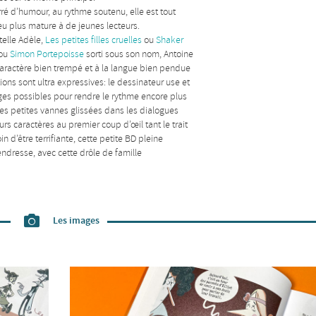
rré d’humour, au rythme soutenu, elle est tout
eu plus mature à de jeunes lecteurs.
telle Adèle,
Les petites filles cruelles
ou
Shaker
 ou
Simon Portepoisse
sorti sous son nom, Antoine
u caractère bien trempé et à la langue bien pendue
ions sont ultra expressives: le dessinateur use et
ges possibles pour rendre le rythme encore plus
 des petites vannes glissées dans les dialogues
rs caractères au premier coup d’œil tant le trait
n d’être terrifiante, cette petite BD pleine
ndresse, avec cette drôle de famille
Les images