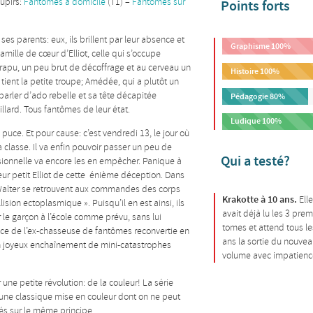
upirs:
Fantômes à domicile
(T1) –
Fantômes sur
Points forts
 ses parents: eux, ils brillent par leur absence et
Graphisme
100%
famille de cœur d’Elliot, celle qui s’occupe
f trapu, un peu brut de décoffrage et au cerveau un
Histoire
100%
tient la petite troupe; Amédée, qui a plutôt un
arler d’ado rebelle et sa tête décapitée
Pédagogie
80%
illard. Tous fantômes de leur état.
Ludique
100%
uce. Et pour cause: c’est vendredi 13, le jour où
a classe. Il va enfin pouvoir passer un peu de
Qui a testé?
ionnelle va encore les en empêcher. Panique à
eur petit Elliot de cette énième déception. Dans
t Walter se retrouvent aux commandes des corps
Krakotte à 10 ans.
Elle
lision ectoplasmique ». Puisqu’il en est ainsi, ils
avait déjà lu les 3 prem
le garçon à l’école comme prévu, sans lui
tomes et attend tous le
ence de l’ex-chasseuse de fantômes reconvertie en
ans la sortie du nouve
d’un joyeux enchaînement de mini-catastrophes
volume avec impatienc
 une petite révolution: de la couleur! La série
une classique mise en couleur dont on ne peut
ités sur le même principe.