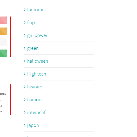
fantôme
flap
girl power
green
halloween
High tech
histoire
iers
humour
s
au
e.
interactif
japon