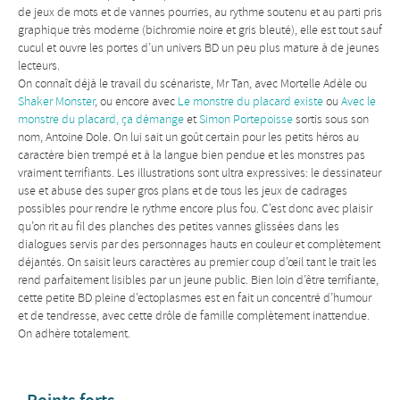
de jeux de mots et de vannes pourries, au rythme soutenu et au parti pris
graphique très moderne (bichromie noire et gris bleuté), elle est tout sauf
cucul et ouvre les portes d’un univers BD un peu plus mature à de jeunes
lecteurs.
On connaît déjà le travail du scénariste, Mr Tan, avec Mortelle Adèle ou
Shaker Monster
, ou encore avec
Le monstre du placard existe
ou
Avec le
monstre du placard, ça démange
et
Simon Portepoisse
sortis sous son
nom, Antoine Dole. On lui sait un goût certain pour les petits héros au
caractère bien trempé et à la langue bien pendue et les monstres pas
vraiment terrifiants. Les illustrations sont ultra expressives: le dessinateur
use et abuse des super gros plans et de tous les jeux de cadrages
possibles pour rendre le rythme encore plus fou. C’est donc avec plaisir
qu’on rit au fil des planches des petites vannes glissées dans les
dialogues servis par des personnages hauts en couleur et complètement
déjantés. On saisit leurs caractères au premier coup d’œil tant le trait les
rend parfaitement lisibles par un jeune public. Bien loin d’être terrifiante,
cette petite BD pleine d’ectoplasmes est en fait un concentré d’humour
et de tendresse, avec cette drôle de famille complètement inattendue.
On adhère totalement.