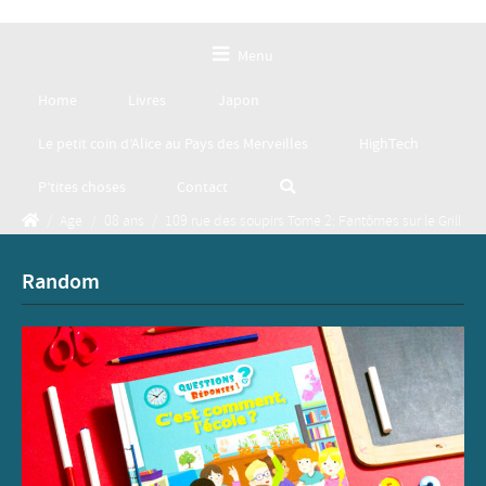
Menu
Home
Livres
Japon
Le petit coin d’Alice au Pays des Merveilles
HighTech
P’tites choses
Contact
/
Age
/
08 ans
/
109 rue des soupirs Tome 2: Fantômes sur le Grill
Random