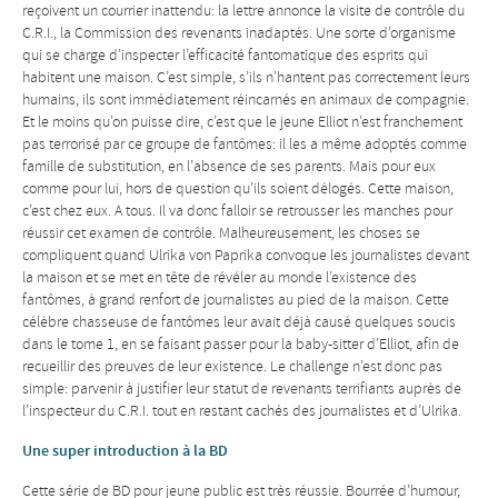
reçoivent un courrier inattendu: la lettre annonce la visite de contrôle du
C.R.I., la Commission des revenants inadaptés. Une sorte d’organisme
qui se charge d’inspecter l’efficacité fantomatique des esprits qui
habitent une maison. C’est simple, s’ils n’hantent pas correctement leurs
humains, ils sont immédiatement réincarnés en animaux de compagnie.
Et le moins qu’on puisse dire, c’est que le jeune Elliot n’est franchement
pas terrorisé par ce groupe de fantômes: il les a même adoptés comme
famille de substitution, en l’absence de ses parents. Mais pour eux
comme pour lui, hors de question qu’ils soient délogés. Cette maison,
c’est chez eux. A tous. Il va donc falloir se retrousser les manches pour
réussir cet examen de contrôle. Malheureusement, les choses se
compliquent quand Ulrika von Paprika convoque les journalistes devant
la maison et se met en tête de révéler au monde l’existence des
fantômes, à grand renfort de journalistes au pied de la maison. Cette
célèbre chasseuse de fantômes leur avait déjà causé quelques soucis
dans le tome 1, en se faisant passer pour la baby-sitter d’Elliot, afin de
recueillir des preuves de leur existence. Le challenge n’est donc pas
simple: parvenir à justifier leur statut de revenants terrifiants auprès de
l’inspecteur du C.R.I. tout en restant cachés des journalistes et d’Ulrika.
Une super introduction à la BD
Cette série de BD pour jeune public est très réussie. Bourrée d’humour,