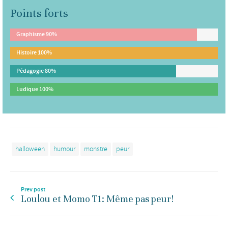
Points forts
Graphisme
90%
Histoire
100%
Pédagogie
80%
Ludique
100%
halloween
humour
monstre
peur
Prev post
Loulou et Momo T1: Même pas peur!