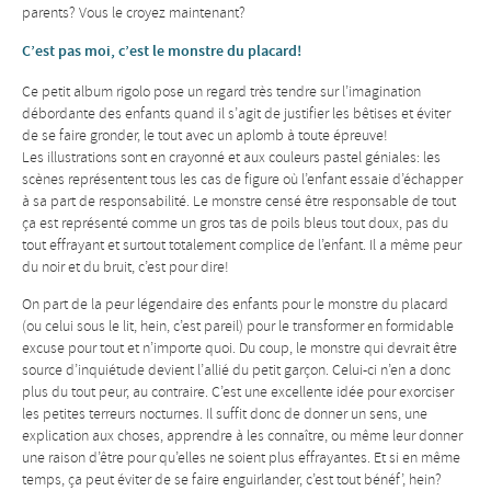
parents? Vous le croyez maintenant?
C’est pas moi, c’est le monstre du placard!
Ce petit album rigolo pose un regard très tendre sur l’imagination
débordante des enfants quand il s’agit de justifier les bêtises et éviter
de se faire gronder, le tout avec un aplomb à toute épreuve!
Les illustrations sont en crayonné et aux couleurs pastel géniales: les
scènes représentent tous les cas de figure où l’enfant essaie d’échapper
à sa part de responsabilité. Le monstre censé être responsable de tout
ça est représenté comme un gros tas de poils bleus tout doux, pas du
tout effrayant et surtout totalement complice de l’enfant. Il a même peur
du noir et du bruit, c’est pour dire!
On part de la peur légendaire des enfants pour le monstre du placard
(ou celui sous le lit, hein, c’est pareil) pour le transformer en formidable
excuse pour tout et n’importe quoi. Du coup, le monstre qui devrait être
source d’inquiétude devient l’allié du petit garçon. Celui-ci n’en a donc
plus du tout peur, au contraire. C’est une excellente idée pour exorciser
les petites terreurs nocturnes. Il suffit donc de donner un sens, une
explication aux choses, apprendre à les connaître, ou même leur donner
une raison d’être pour qu’elles ne soient plus effrayantes. Et si en même
temps, ça peut éviter de se faire enguirlander, c’est tout bénéf’, hein?