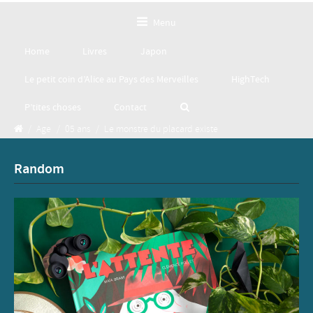
Menu
Home
Livres
Japon
Le petit coin d’Alice au Pays des Merveilles
HighTech
P’tites choses
Contact
/
Age
/
05 ans
/
Le monstre du placard existe
Random