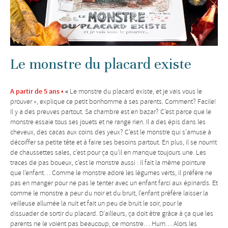
Le monstre du placard existe
A partir de 5 ans •
«
Le monstre du placard existe, et je vais vous le
prouver », explique ce petit bonhomme à ses parents. Comment? Facile!
Il y a des preuves partout. Sa chambre est en bazar? C’est parce que le
monstre essaie tous ses jouets et ne range rien. Il a des épis dans les
cheveux, des cacas aux coins des yeux? C’est le monstre qui s’amuse à
décoiffer sa petite tête et à faire ses besoins partout. En plus, il se nourrit
de chaussettes sales, c’est pour ça qu’il en manque toujours une. Les
traces de pas boueux, c’est le monstre aussi : il fait la même pointure
que l’enfant…
Comme le monstre adore les légumes verts, il préfère ne
pas en manger pour ne pas le tenter avec un enfant farci aux épinards. Et
comme le monstre a peur du noir et du bruit, l’enfant préfère laisser la
veilleuse allumée la nuit et fait un peu de bruit le soir, pour le
dissuader de sortir du placard. D’ailleurs, ça doit être grâce à ça que les
parents ne le voient pas beaucoup, ce monstre… Hum… Alors les