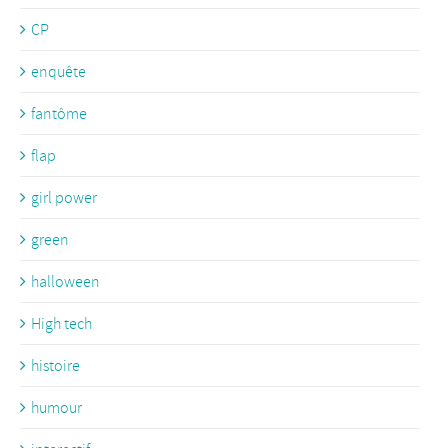
CP
enquête
fantôme
flap
girl power
green
halloween
High tech
histoire
humour