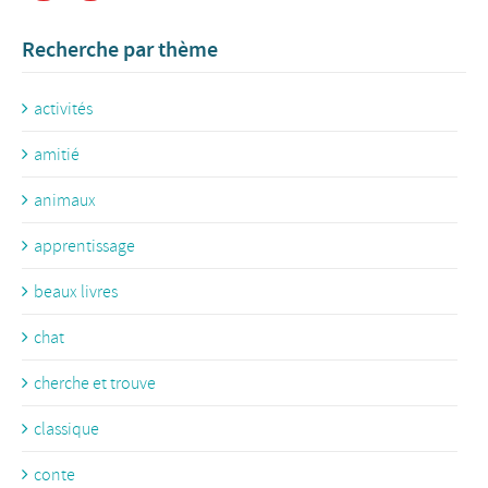
Recherche par thème
activités
amitié
animaux
apprentissage
beaux livres
chat
cherche et trouve
classique
conte