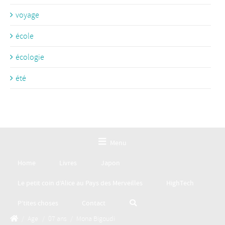
voyage
école
écologie
été
Menu
Home
Livres
Japon
Le petit coin d’Alice au Pays des Merveilles
HighTech
P’tites choses
Contact
/
Age
/
07 ans
/
Mona Bigoudi