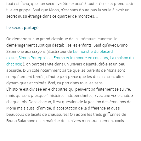
tout est fichu, que son secret va être exposé à toute l’école et prend cette
fille en grippe. Sauf que Mona, n’est sans doute pas la seule à avoir un
secret aussi étrange dans ce quartier de monstres…
Le secret partagé
On démarre sur un grand classique de la littérature jeunesse: le
déménagement subit qui déstabilise les enfants. Sauf qu’avec Bruno
Salamone aux crayons (illustrateur de
Le monstre du placard
existe
,
Simon Portepoisse
,
Emma et le monde en couleurs
,
La maison du
chat noir
, ), on part très vite dans un univers déjanté, drôle et un peu
absurde. D’un côté notamment parce que les parents de Mona sont
complètement barrés, d’autre part parce que les dessins sont ultra
dynamiques et colorés. Bref, ça part dans tous les sens.
L’histoire est divisée en 4 chapitres qui peuvent parfaitement se suivre,
mais qui sont presque 4 histoires indépendantes, avec une vraie chute à
chaque fois. Dans chacun, il est question de la gestion des émotions de
Mona mais aussi d’amitié, d’acceptation de la différence et aussi
beaucoup de lacets de chaussures! On adore les traits griffonnés de
Bruno Salamone et sa maîtrise de l’univers monstrueusement cools.