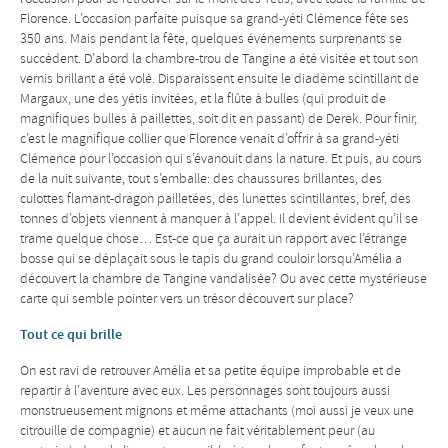
Florence. L’occasion parfaite puisque sa grand-yéti Clémence fête ses
350 ans. Mais pendant la fête, quelques événements surprenants se
succèdent. D’abord la chambre-trou de Tangine a été visitée et tout son
vernis brillant a été volé. Disparaissent ensuite le diadème scintillant de
Margaux, une des yétis invitées, et la flûte à bulles (qui produit de
magnifiques bulles à paillettes, soit dit en passant) de Derek. Pour finir,
c’est le magnifique collier que Florence venait d’offrir à sa grand-yéti
Clémence pour l’occasion qui s’évanouit dans la nature. Et puis, au cours
de la nuit suivante, tout s’emballe: des chaussures brillantes, des
culottes flamant-dragon pailletées, des lunettes scintillantes, bref, des
tonnes d’objets viennent à manquer à l’appel. Il devient évident qu’il se
trame quelque chose… Est-ce que ça aurait un rapport avec l’étrange
bosse qui se déplaçait sous le tapis du grand couloir lorsqu’Amélia a
découvert la chambre de Tangine vandalisée? Ou avec cette mystérieuse
carte qui semble pointer vers un trésor découvert sur place?
Tout ce qui brille
On est ravi de retrouver Amélia et sa petite équipe improbable et de
repartir à l’aventure avec eux. Les personnages sont toujours aussi
monstrueusement mignons et même attachants (moi aussi je veux une
citrouille de compagnie) et aucun ne fait véritablement peur (au