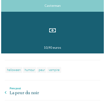
Casterman
10,90 euros
halloween
humour
peur
vampire
Prev post
La peur du noir