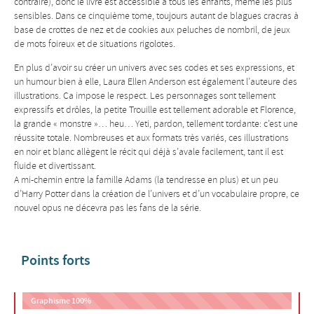
contraire), donc le livre est accessible à tous les enfants, même les plus
sensibles. Dans ce cinquième tome, toujours autant de blagues cracras à
base de crottes de nez et de cookies aux peluches de nombril, de jeux
de mots foireux et de situations rigolotes.
En plus d’avoir su créer un univers avec ses codes et ses expressions, et
un humour bien à elle, Laura Ellen Anderson est également l’auteure des
illustrations. Ca impose le respect. Les personnages sont tellement
expressifs et drôles, la petite Trouille est tellement adorable et Florence,
la grande « monstre »… heu… Yeti, pardon, tellement tordante: c’est une
réussite totale. Nombreuses et aux formats très variés, ces illustrations
en noir et blanc allègent le récit qui déjà s’avale facilement, tant il est
fluide et divertissant.
A mi-chemin entre la famille Adams (la tendresse en plus) et un peu
d’Harry Potter dans la création de l’univers et d’un vocabulaire propre, ce
nouvel opus ne décevra pas les fans de la série.
Points forts
Graphisme
100%