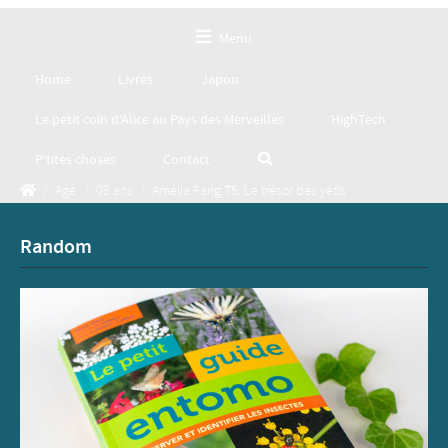
Menu
Home
Livres
Japon
Le petit coin d’Alice au Pays des Merveilles
HighTech
P’tites choses
Contact
/
Age
/
09 ans
/
Amélia Fang T5: Le trésor des yétis
Random