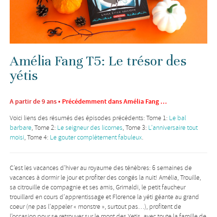
Amélia Fang T5: Le trésor des
yétis
A partir de 9 ans •
Précédemment dans Amélia Fang …
Voici liens des résumés des épisodes précédents: Tome 1:
Le bal
barbare
, Tome 2:
Le seigneur des licornes
, Tome 3:
L’anniversaire tout
moisi
, Tome 4:
Le gouter complètement fabuleux
.
C’est les vacances d’hiver au royaume des ténèbres: 6 semaines de
vacances à dormir le jour et profiter des congés la nuit! Amélia, Trouille,
sa citrouille de compagnie et ses amis, Grimaldi, le petit faucheur
trouillard en cours d’apprentissage et Florence la yéti géante au grand
coeur (ne pas l’appeler « monstre », surtout pas…), profitent de
l’occasion pour se retrouver sur le mont des Yetis, avec toute la famille de