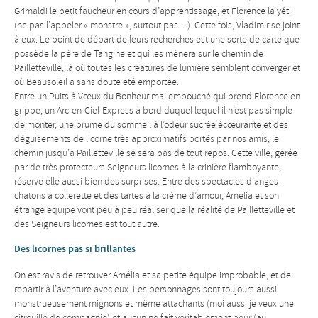
Grimaldi le petit faucheur en cours d’apprentissage, et Florence la yéti
(ne pas l’appeler « monstre », surtout pas…). Cette fois, Vladimir se joint
à eux. Le point de départ de leurs recherches est une sorte de carte que
possède la père de Tangine et qui les mènera sur le chemin de
Pailletteville, là où toutes les créatures de lumière semblent converger et
où Beausoleil a sans doute été emportée.
Entre un Puits à Vœux du Bonheur mal embouché qui prend Florence en
grippe, un Arc-en-Ciel-Express à bord duquel lequel il n’est pas simple
de monter, une brume du sommeil à l’odeur sucrée écœurante et des
déguisements de licorne très approximatifs portés par nos amis, le
chemin jusqu’à Pailletteville se sera pas de tout repos. Cette ville, gérée
par de très protecteurs Seigneurs licornes à la crinière flamboyante,
réserve elle aussi bien des surprises. Entre des spectacles d’anges-
chatons à collerette et des tartes à la crème d’amour, Amélia et son
étrange équipe vont peu à peu réaliser que la réalité de Pailletteville et
des Seigneurs licornes est tout autre.
Des licornes pas si brillantes
On est ravis de retrouver Amélia et sa petite équipe improbable, et de
repartir à l’aventure avec eux. Les personnages sont toujours aussi
monstrueusement mignons et même attachants (moi aussi je veux une
citrouille de compagnie) et aucun ne fait véritablement peur (au