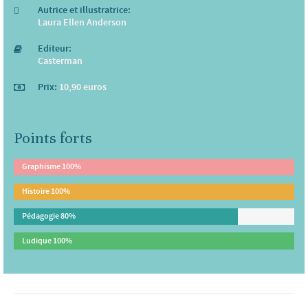
Autrice et illustratrice:
Laura Ellen Anderson
Editeur:
Casterman
Prix:
10,90 euros
Points forts
Graphisme
100%
Histoire
100%
Pédagogie
80%
Ludique
100%