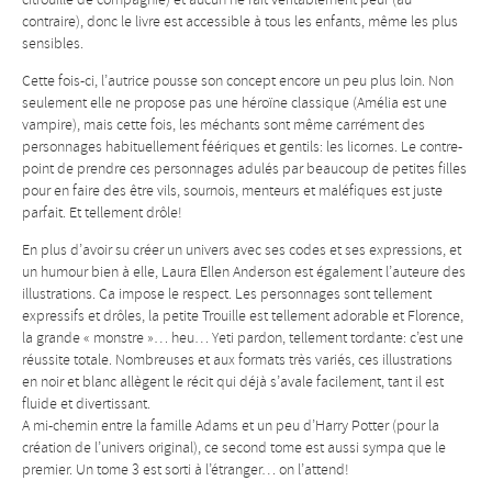
contraire), donc le livre est accessible à tous les enfants, même les plus
sensibles.
Cette fois-ci, l’autrice pousse son concept encore un peu plus loin. Non
seulement elle ne propose pas une héroïne classique (Amélia est une
vampire), mais cette fois, les méchants sont même carrément des
personnages habituellement féériques et gentils: les licornes. Le contre-
point de prendre ces personnages adulés par beaucoup de petites filles
pour en faire des être vils, sournois, menteurs et maléfiques est juste
parfait. Et tellement drôle!
En plus d’avoir su créer un univers avec ses codes et ses expressions, et
un humour bien à elle, Laura Ellen Anderson est également l’auteure des
illustrations. Ca impose le respect. Les personnages sont tellement
expressifs et drôles, la petite Trouille est tellement adorable et Florence,
la grande « monstre »… heu… Yeti pardon, tellement tordante: c’est une
réussite totale. Nombreuses et aux formats très variés, ces illustrations
en noir et blanc allègent le récit qui déjà s’avale facilement, tant il est
fluide et divertissant.
A mi-chemin entre la famille Adams et un peu d’Harry Potter (pour la
création de l’univers original), ce second tome est aussi sympa que le
premier. Un tome 3 est sorti à l’étranger… on l’attend!