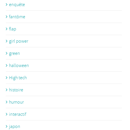
enquête
fantôme
flap
girl power
green
halloween
High tech
histoire
humour
interactif
japon