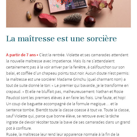
La maîtresse est une sorcière
A partir de 7 ans •
C’est la rentrée. Violette et ses camarades attendent
la nouvelle maîtresse avec impatience. Mais ils ne s’attendaient
certainement pas à la voir arriver par la fenêtre, à califourchon sur son
balai, et coiffée d’un chapeau pointu tout noir. Aucun doute n’est permis:
la maîtresse est une sorcière! Madame Grinchu (quel charmant nom) a
tout de suite donné le ton: « Le premier qui bavarde, je le transforme en
crapaud. » Et elle ne bluffait pas, malheureusement: Nathan et Rosie
Paudcol sont les premiers élèves à en faire les frais. Une faute, et hop!
Un coup de baguette accompagné de la formule magique… et la
sentence tombe. Bientôt toute la classe coasse à tout va. Toute la classe,
sauf Violette qui, parce que bonne élève, se retrouve avec la tâche
ingrate de devoir récolter toute la bave de ses camarades dans un grand
pot à confiture.
Rusée, la maîtresse leur rend leur apparence normale à la fin de la