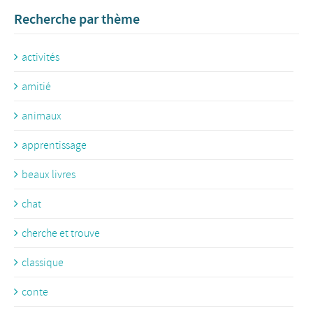
Recherche par thème
activités
amitié
animaux
apprentissage
beaux livres
chat
cherche et trouve
classique
conte