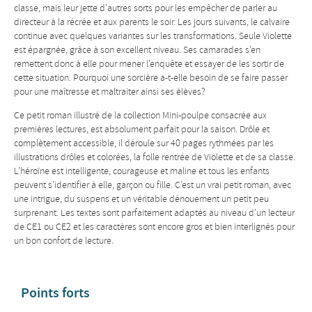
classe, mais leur jette d’autres sorts pour les empêcher de parler au
directeur à la récrée et aux parents le soir. Les jours suivants, le calvaire
continue avec quelques variantes sur les transformations. Seule Violette
est épargnée, grâce à son excellent niveau. Ses camarades s’en
remettent donc à elle pour mener l’enquête et essayer de les sortir de
cette situation. Pourquoi une sorcière a-t-elle besoin de se faire passer
pour une maîtresse et maltraiter ainsi ses élèves?
Ce petit roman illustré de la collection Mini-poulpe consacrée aux
premières lectures, est absolument parfait pour la saison. Drôle et
complètement accessible, il déroule sur 40 pages rythmées par les
illustrations drôles et colorées, la folle rentrée de Violette et de sa classe.
L’héroïne est intelligente, courageuse et maline et tous les enfants
peuvent s’identifier à elle, garçon ou fille. C’est un vrai petit roman, avec
une intrigue, du suspens et un véritable dénouement un petit peu
surprenant. Les textes sont parfaitement adaptés au niveau d’un lecteur
de CE1 ou CE2 et les caractères sont encore gros et bien interlignés pour
un bon confort de lecture.
Points forts