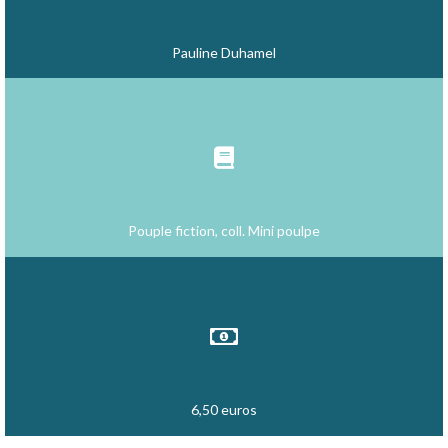
Pauline Duhamel
Pouple fiction, coll. Mini poulpe
6,50 euros