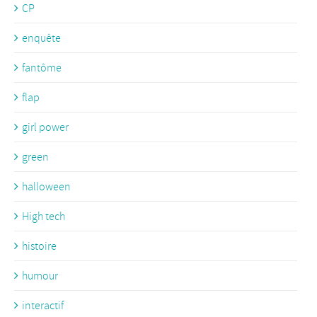
CP
enquête
fantôme
flap
girl power
green
halloween
High tech
histoire
humour
interactif