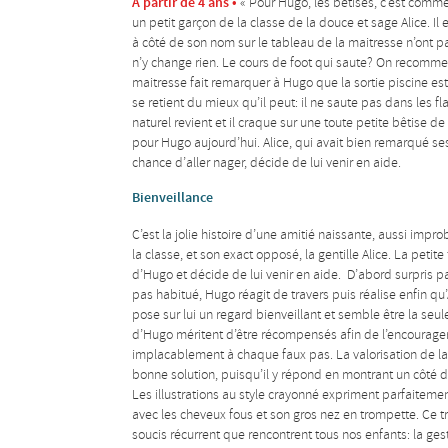
A partir de 4 ans •
« Pour Hugo, les bêtises, c’est comme
un petit garçon de la classe de la douce et sage Alice. 
à côté de son nom sur le tableau de la maitresse n’ont 
n’y change rien. Le cours de foot qui saute? On recomme
maitresse fait remarquer à Hugo que la sortie piscine est
se retient du mieux qu’il peut: il ne saute pas dans les fl
naturel revient et il craque sur une toute petite bêtise d
pour Hugo aujourd’hui. Alice, qui avait bien remarqué ses
chance d’aller nager, décide de lui venir en aide.
Bienveillance
C’est la jolie histoire d’une amitié naissante, aussi impr
la classe, et son exact opposé, la gentille Alice. La petite 
d’Hugo et décide de lui venir en aide. D’abord surpris par
pas habitué, Hugo réagit de travers puis réalise enfin qu’Al
pose sur lui un regard bienveillant et semble être la seule,
d’Hugo méritent d’être récompensés afin de l’encourager
implacablement à chaque faux pas. La valorisation de la
bonne solution, puisqu’il y répond en montrant un côté d
Les illustrations au style crayonné expriment parfaiteme
avec les cheveux fous et son gros nez en trompette. Ce tr
soucis récurrent que rencontrent tous nos enfants: la gest