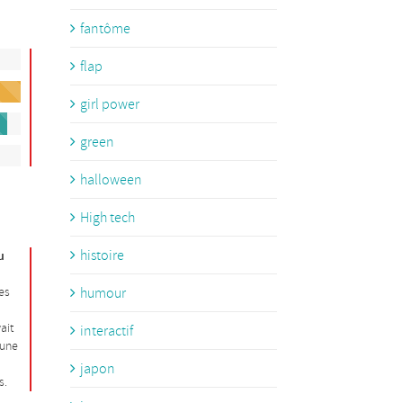
fantôme
flap
girl power
green
halloween
High tech
histoire
u
humour
es
ait
interactif
 une
japon
s.