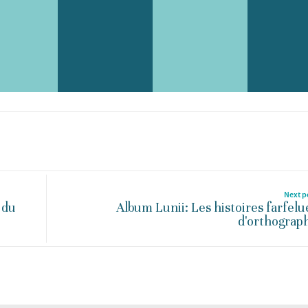
Next p
 du
Album Lunii: Les histoires farfelu
d'orthograp