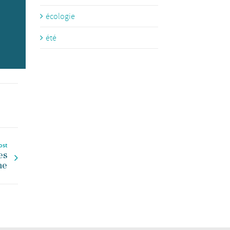
écologie
été
ost
es
he