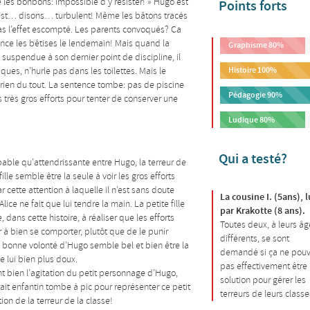
 les bonbons: impossible d’y résister! » Hugo est
Points forts
Il est… disons… turbulent! Même les bâtons tracés
pas l’effet escompté. Les parents convoqués? Ca
nce les bêtises le lendemain! Mais quand la
Graphisme
80%
 suspendue à son dernier point de discipline, il
Histoire
100%
aques, n’hurle pas dans les toilettes. Mais le
e rien du tout. La sentence tombe: pas de piscine
Pédagogie
90%
 très gros efforts pour tenter de conserver une
Ludique
80%
Qui a testé?
obable qu’attendrissante entre Hugo, la terreur de
fille semble être la seule à voir les gros efforts
 cette attention à laquelle il n’est sans doute
La cousine I. (5ans), l
ice ne fait que lui tendre la main. La petite fille
par Krakotte (8 ans).
 dans cette histoire, à réaliser que les efforts
Toutes deux, à leurs âg
 à bien se comporter, plutôt que de le punir
différents, se sont
 bonne volonté d’Hugo semble bel et bien être la
demandé si ça ne pouv
e lui bien plus doux.
pas effectivement être
nt bien l’agitation du petit personnage d’Hugo,
solution pour gérer les
ait enfantin tombe à pic pour représenter ce petit
terreurs de leurs classe
ion de la terreur de la classe!