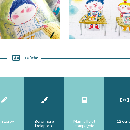
La fiche
an Leroy
Bérengère
Marmaille et
12 eur
Delaporte
compagnie