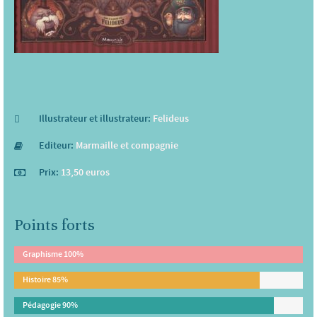
Illustrateur et illustrateur:
Felideus
Editeur:
Marmaille et compagnie
Prix:
13,50 euros
Points forts
Graphisme
100%
Histoire
85%
Pédagogie
90%