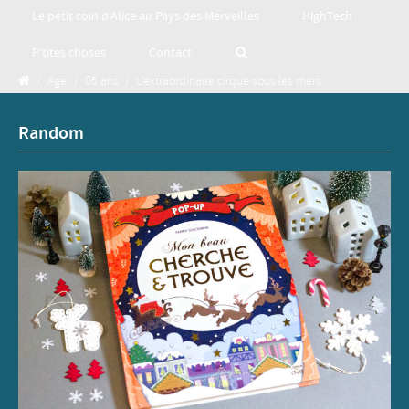
Le petit coin d’Alice au Pays des Merveilles
HighTech
P’tites choses
Contact
/
Age
/
05 ans
/
L’extraordinaire cirque sous les mers
Random