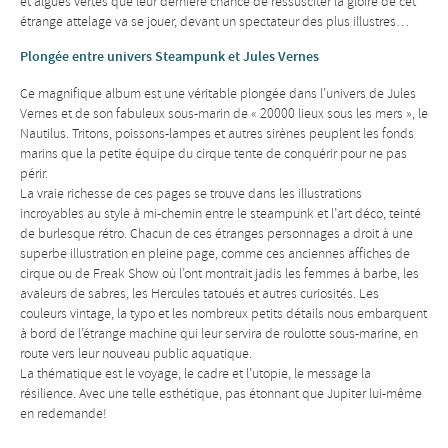
et algues vertes que leur dernière chance de ressusciter la gloire de cet
étrange attelage va se jouer, devant un spectateur des plus illustres…
Plongée entre univers Steampunk et Jules Vernes
Ce magnifique album est une véritable plongée dans l’univers de Jules
Vernes et de son fabuleux sous-marin de « 20000 lieux sous les mers », le
Nautilus. Tritons, poissons-lampes et autres sirènes peuplent les fonds
marins que la petite équipe du cirque tente de conquérir pour ne pas
périr.
La vraie richesse de ces pages se trouve dans les illustrations
incroyables au style à mi-chemin entre le steampunk et l’art déco, teinté
de burlesque rétro. Chacun de ces étranges personnages a droit à une
superbe illustration en pleine page, comme ces anciennes affiches de
cirque ou de Freak Show où l’ont montrait jadis les femmes à barbe, les
avaleurs de sabres, les Hercules tatoués et autres curiosités. Les
couleurs vintage, la typo et les nombreux petits détails nous embarquent
à bord de l’étrange machine qui leur servira de roulotte sous-marine, en
route vers leur nouveau public aquatique.
La thématique est le voyage, le cadre et l’utopie, le message la
résilience. Avec une telle esthétique, pas étonnant que Jupiter lui-même
en redemande!