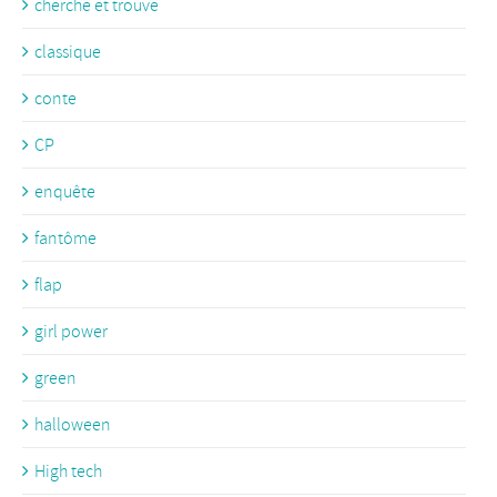
cherche et trouve
classique
conte
CP
enquête
fantôme
flap
girl power
green
halloween
High tech