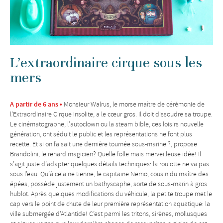
L’extraordinaire cirque sous les
mers
A partir de 6 ans •
Monsieur Walrus, le morse maître de cérémonie de
l’Extraordinaire Cirque Insolite, a le cœur gros. Il doit dissoudre sa troupe.
Le cinématographe, l’autoclown ou la steam bible, ces loisirs nouvelle
génération, ont séduit le public et les représentations ne font plus
recette. Et si on faisait une dernière tournée sous-marine ?, propose
Brandolini, le renard magicien? Quelle folle mais merveilleuse idée! Il
s’agit juste d’adapter quelques détails techniques: la roulotte ne va pas
sous l’eau. Qu’à cela ne tienne, le capitaine Nemo, cousin du maître des
épées, possède justement un bathyscaphe, sorte de sous-marin à gros
hublot. Après quelques modifications du véhicule, la petite troupe met le
cap vers le point de chute de leur première représentation aquatique: la
ville submergée d’Atlantide! C’est parmi les tritons, sirènes, mollusques