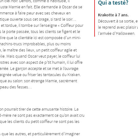
un ciel noir. Dehors, comme d’habitude, il
Qui a testé?
 juste Mamie en fait. Elle demande à Oscar de se
l commence à faire peur avec ses cheveux en
Krakotte à 7 ans.
tique ouverte sous cet orage, si tard le soir…
Découvert à sa sortie, e
 tordue, il tombe sur l’enseigne « Coiffeur pour
le reprend avec plaisir
la porte passée, tous les clients se figent et le
l’arrivée d’Halloween.
dire que la clientèle ici est composée d’un mini-
 machins-trucs improbables, plus ou moins
 le maître des lieux, un petit coiffeur agile et
ie. Mais quand Oscar veut payer, le coiffeur lui
es avec son aspect de p’tit humain, il lui offre
igarrée. Le garçon accepte et se met à l’ouvrage:
ignée velue ou friser les tentacules du Kraken.
que au salon: son étrange Mamie, sacrément
a peau des fesses…
 pourrait tirer de cette amusante histoire. La
nd-mère ne sont pas exactement ce qu’on avait cru
e les clients du petit coiffeur ne sont pas les
es que les autres, et particulièrement d’imaginer