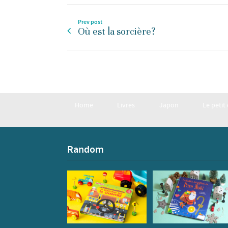
Prev post
Où est la sorcière?
Home
Livres
Japon
Le petit
Random