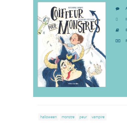
halloween
monstre
peur
vampire