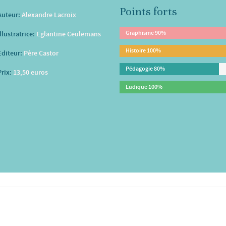
Points forts
Auteur:
Alexandre Lacroix
Graphisme
90%
Illustratrice:
Eglantine Ceulemans
Histoire
100%
Editeur:
Père Castor
Pédagogie
80%
Prix:
13,50 euros
Ludique
100%