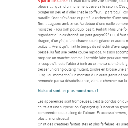
A partir de 4 ans •
« C’était dans une ville sombre, sous 
pleuvait… quand un hurlement traversa le salon ». C’est
bouger un peu et d’aller chez le coiffeur: il paraît qu’i
bataille. Oscar s’exécute et part à la recherche d’une bou
Brrr… Lugubre ambiance. Au détour d’une ruelle sombre et
monstres » (oui bah pourquoi pas?). Parfait! Mais une fois 
regardent d’un air étonné: un petit garçon??? Oui, il faut 
dragon, d’un yéti, d’une chauve-souris géante et autres
poilus… Avant qu’il n’ait le temps de réfléchir d’avantage,
pressé, lui fait une petite coupe rapidos. Mission accompl
propose un marché: comme il semble faire peur aux monstr
la coupe s’il reste l’aider à tenir au calme sa clientèle b
tresser un orang-outang mutant, tondre en brosse une ara
Jusqu’au moment où un monstre d’un autre genre débar
remontée par sa désobéissance, vient le chercher par l
Mais qui sont les plus monstrueux?
Les apparences sont trompeuses, c’est la conclusion qu’on
chute est une surprise: on s’aperçoit qu’Oscar et sa gra
comprendre tout au long de l’album. Et accessoirement, qu
plus… monstrueux!
On rit des créatures fantaisistes et plus farfelues les un