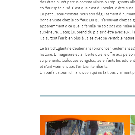
des êtres plutôt perçus comme vilains ou répugnants aller
coiffeur spécialisé. C’est que c’est du boulot, d’être aus
Le petit Oscar-monstre, sous son déguisement d’humain, 
banale visite chez le coiffeur. Lui qui s’ennuyait chez sa
apparemment à ce que la famille ne soit pas assimilée à
supérieure. Oscar, lui, prend du plaisir à être avec eux, 
Il a surtout l’air bien plus à l’aise avec sa véritable natu
Le trait d’Eglantine Ceulemans (prononcer Keulemansss) e
histoire. L’imaginaire et la liberté qu’elle offre aux pe
surprenants: loufoques et rigolos, les enfants les adoren
et n’ont vraiment pas l’air bien terrifiants.
Un parfait album d’Halloween qui ne fait pas vraiment pe