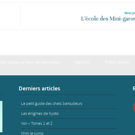
Next p
L'école des Mini-garo
 coin d’Alice au Pays des Merveilles
HighTech
P’tites choses
Derniers articles
Le petit guide des chats baroudeurs
Les énigmes de Kyoto
Yon – Tomes 1 et 2
Mimi le sumo