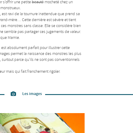
 s’offrir une petite
beauté
mocheté chez un
si monstrueux.
est ravi de la tournure inattendue que prend sa
 grand-mère… Cette dernière est sévère et tient
 ces monstres sans classe. Elle se considère bien
il ne semble pas partager ces jugements de valeur.
re que Mamie.
st absolument parfait pour illustrer cette
rsonnages permet la naissance des monstres les plus
t, surtout parce qu’ils ne sont pas conventionnels
ur mais qui fait franchement rigoler.
Les images