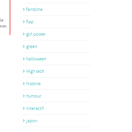
fantôme
lle
flap
 avec
girl power
green
halloween
High tech
histoire
humour
interactif
japon