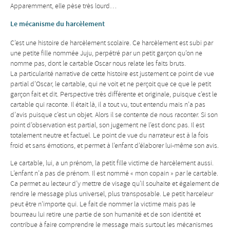
Apparemment, elle pèse très lourd…
Le mécanisme du harcèlement
C’est une histoire de harcèlement scolaire. Ce harcèlement est subi par
une petite fille nommée Juju, perpétré par un petit garçon qu’on ne
nomme pas, dont le cartable Oscar nous relate les faits bruts.
La particularité narrative de cette histoire est justement ce point de vue
partial d’Oscar, le cartable, qui ne voit et ne perçoit que ce que le petit
garçon fait et dit. Perspective très différente et originale, puisque c’est le
cartable qui raconte. Il était là, il a tout vu, tout entendu mais n’a pas
d’avis puisque c’est un objet. Alors il se contente de nous raconter. Si son
point d’observation est partial, son jugement ne l’est donc pas. Il est
totalement neutre et factuel. Le point de vue du narrateur est à la fois
froid et sans émotions, et permet à l’enfant d’élaborer lui-même son avis.
Le cartable, lui, a un prénom, la petit fille victime de harcèlement aussi.
L’enfant n’a pas de prénom. Il est nommé « mon copain » par le cartable.
Ca permet au lecteur d’y mettre de visage qu’il souhaite et également de
rendre le message plus universel, plus transposable. Le petit harceleur
peut être n’importe qui. Le fait de nommer la victime mais pas le
bourreau lui retire une partie de son humanité et de son identité et
contribue à faire comprendre le message mais surtout les mécanismes