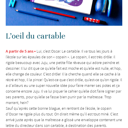
L’oeil du cartable
A partir de 5 ans •
Lui, c’est Oscar. Le cartable. Il va tous les jours à
l’école sur les épaules de son « copain ». Le copain, il est très drôle: il
rigole beaucoup avec Juju, une petite fille rêveuse qui adore peindre et
dessiner. Il lui dit que ce qu’elle fait est moche et qu’elle est nulle, et hop,
elle change de couleur. C’est drôle! Il la cherche quand elle se cache à la
récré et hop, il la pince! Qu’est-ce que c’est drôle, qu’est-ce qu’on rigole. Il
a d’ailleurs eu une super nouvelle idée pour faire marrer ses potes et ça
concerne encore Juju. Il va lui piquer le cahier qu’elle doit faire signer par
ses parents, pour qu’elle se fasse bien punir par la maîtresse. Trop
marrant, hein?
Sauf qu’après cette bonne blague, en rentrant de l’école, le copain
d’Oscar ne rigole plus du tout. On dirait même qu’il est tout miné. C’est
arrivé juste après que la maîtresse a glissé une enveloppe contenant une
lettre du directeur dans son cartable, à destination des parents.