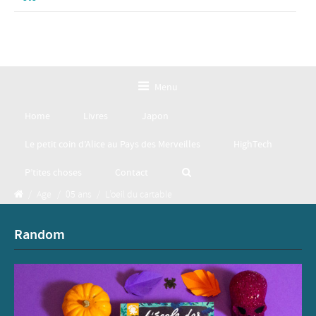
Menu
Home
Livres
Japon
Le petit coin d’Alice au Pays des Merveilles
HighTech
P’tites choses
Contact
/
Age
/
05 ans
/
L’oeil du cartable
Random