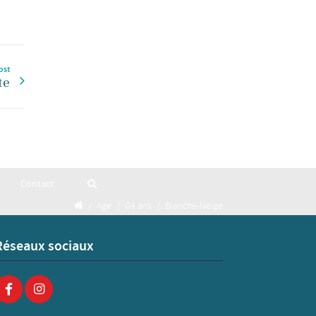
ost
te
Contact
/
Age
/
04 ans
/
Blanche-Neige
Réseaux sociaux