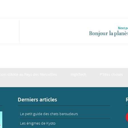
Next p
Bonjour la planè
 coin d’Alice au Pays des Merveilles
HighTech
P’tites choses
Derniers articles
Le petit guide des chats baroudeurs
Les énigmes de Kyoto