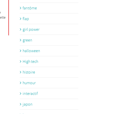
fantôme
a
cette
flap
girl power
green
halloween
High tech
histoire
humour
interactif
japon