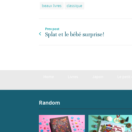
beaux livres
classique
Prev post
Splat et le bébé surprise!
Home
Livres
Japon
Le petit
Random