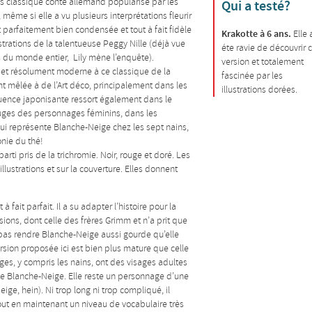
ès classique conte allemand popularisé par les
Qui a testé?
 même si elle a vu plusieurs interprétations fleurir
t parfaitement bien condensée et tout à fait fidèle
Krakotte à 6 ans.
Elle 
lustrations de la talentueuse Peggy Nille (déjà vue
éte ravie de découvrir 
s du monde entier
,
Lily mène l’enquête
).
version et totalement
e et résolument moderne à ce classique de la
fascinée par les
imt mêlée à de l’Art déco, principalement dans les
illustrations dorées.
luence japonisante ressort également dans le
rouges des personnages féminins, dans les
n qui représente Blanche-Neige chez les sept nains,
nie du thé!
rti pris de la trichromie. Noir, rouge et doré. Les
llustrations et sur la couverture. Elles donnent
à fait parfait. Il a su adapter l’histoire pour la
sions, dont celle des frères Grimm et n’a prit que
pas rendre Blanche-Neige aussi gourde qu’elle
rsion proposée ici est bien plus mature que celle
es, y compris les nains, ont des visages adultes
de Blanche-Neige. Elle reste un personnage d’une
e, hein). Ni trop long ni trop compliqué, il
 tout en maintenant un niveau de vocabulaire très