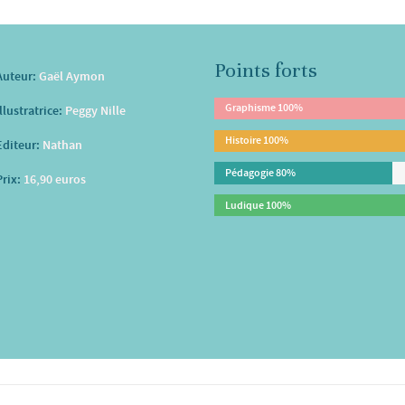
Points forts
Auteur:
Gaël Aymon
Graphisme
100%
Illustratrice:
Peggy Nille
Histoire
100%
Editeur:
Nathan
Pédagogie
80%
Prix:
16,90 euros
Ludique
100%