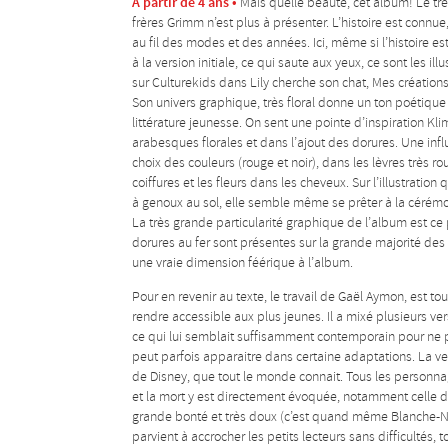
A partir de 4 ans •
Mais quelle beauté, cet album! Le tr
frères Grimm n’est plus à présenter. L’histoire est connue,
au fil des modes et des années. Ici, même si l’histoire es
à la version initiale, ce qui saute aux yeux, ce sont les il
sur Culturekids dans
Lily cherche son chat
,
Mes création
Son univers graphique, très floral donne un ton poétiqu
littérature jeunesse. On sent une pointe d’inspiration Kl
arabesques florales et dans l’ajout des dorures. Une inf
choix des couleurs (rouge et noir), dans les lèvres très 
coiffures et les fleurs dans les cheveux. Sur l’illustratio
à genoux au sol, elle semble même se prêter à la cérémo
La très grande particularité graphique de l’album est ce pa
dorures au fer sont présentes sur la grande majorité des i
une vraie dimension féérique à l’album.
Pour en revenir au texte, le travail de Gaël Aymon, est tout 
rendre accessible aux plus jeunes. Il a mixé plusieurs ver
ce qui lui semblait suffisamment contemporain pour ne 
peut parfois apparaitre dans certaine adaptations. La ve
de Disney, que tout le monde connait. Tous les personnag
et la mort y est directement évoquée, notamment celle 
grande bonté et très doux (c’est quand même Blanche-Neig
parvient à accrocher les petits lecteurs sans difficultés,