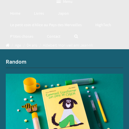
Menu
Home
Livres
Japon
Le petit coin d’Alice au Pays des Merveilles
HighTech
P’tites choses
Contact
/
Age
/
04 ans
/
Aldebert: Mon vieil ami Jean-Mi
Random