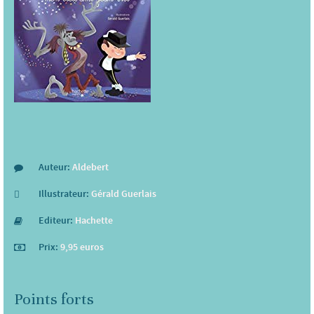
Auteur:
Aldebert
Illustrateur:
Gérald Guerlais
Editeur:
Hachette
Prix:
9,95 euros
Points forts