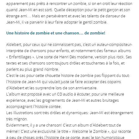
apparement pas prêts à rencontrer un zombie, si on en croit leur réaction
quand Jean-Mi en est sorti. Quelle déception pour le petit garçon et son
étrange ami… Mais en persévérant et avec les talents de danseur de
Jean-Mi, il va parvenir à leur faire adopter le gentil zombie.
Une histoire de zombie et une chanson… de zombie!
Aldebert, pour ceux qui ne connaissent pas, c’est un auteur-compositeur-
interprète de chansons pour enfants, et notamment des fameux albums
« Enfantillages ». Une sorte de Henri Dès moderne, version plus rock. Ses
textes et ses chansons sont toujours drôles et touchantes à la fois, et
parlent au plus grand nombre.
C’est le cas pour cette chouette histoire de zombie pas flippant du tout:
l’histoire de Jean-Mi qui voulait juste se faire accepter des copains
d’Aldebert et les surprendre lors de son anniversaire.
L’album est proposé avec un CD audio à écouter, pour une meilleure
expérience, avec les grognements de Jean-Mi et autres bruitages
accompagnant l’histoire contée.
Les illustrations sont très drôles et dynamiques: Jean-Mi est étrangement
très mignon.
Evidemment, il y a une chanson! C’est un album d’Aldebert tout de
même!! C’est une exclusivité: le titre « Welcome le Zombie », qui raconte
à peu de choses près l’histoire de ce conte, avec le ton humoristique