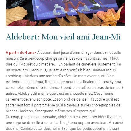
Aldebert: Mon vieil ami Jean-Mi
A partir de 4 ans •
Aldebert vient juste d’emménager dans sa nouvelle
maison. Ca a beaucoup changé sa vie. Les voisins sont calmes. Il faut
dire qu’il vit prêt du cimetière… En parlant de cimetière, justement, il a
un nouvel ami: Jean-Mi. Quel est le rapport? Eh bien, Jean-Mi est un
zombie qui vit dans une tombe d’a côté. Un mort-vivant quoi. Alors
évidemment, au début, il a eu super peur mais finalement il est sympa
ce zombie, même s’il a tendance à perdre un œil ou un bras de temps à
autres. Aldebert dit même que c’est un chouette mec. C’est même
carrément devenu son pote. Et son prof de danse! Il faut dire qu’il est
sacrément fort: il paraît même qu’il a travaillé sur les chorégraphies de
Michael Jackson, c’est quand même pas n’importe qui!
Du coup, pour son anniversaire, Aldebert a eu une super idée: il va faire
une surprise de taille à ses amis. Un gâteau pop-up avec Jean-Mi caché
dedans! Géniale cette idée, hein? Sauf que les petits copains, ne sont