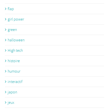
flap
girl power
green
halloween
High tech
histoire
humour
interactif
japon
jeux