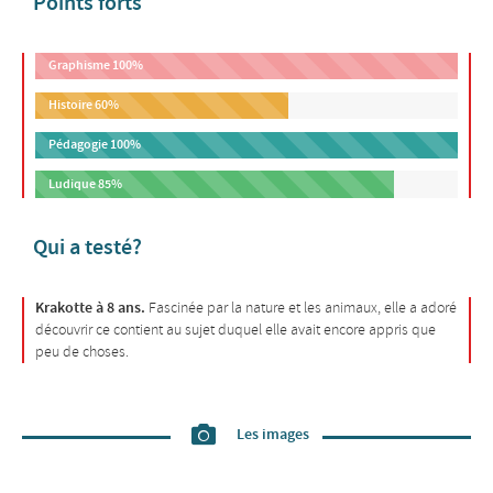
Points forts
Graphisme
100%
Histoire
60%
Pédagogie
100%
Ludique
85%
Qui a testé?
Krakotte à 8 ans.
Fascinée par la nature et les animaux, elle a adoré
découvrir ce contient au sujet duquel elle avait encore appris que
peu de choses.
Les images