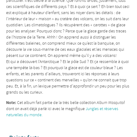
particulier. Il est dédié à la science. Que font-ils là-bas, justement, tous
ces scientifiques de différents pays ? Et à quoi ça sert ? Eh bien tout ceci
est expliqué à hauteur d’enfant, sans les noyer dans les détails : de
l’intérieur de leur « maison » au cratère des volcans, on les suit dans leur
quotidien. Les climatologues ? Ils récupèrent des « carottes » de glace
pour les analyser. Pourquoi donc ? Parce que la glace garde des traces
de l’histoire de la Terre. Ahhh ! On apprend aussi à distinguer les
différentes baleines, on comprend mieux ce qu’est la banquise, on
découvre la vie sous-marine de ces eaux glaciales et les menaces qui
pèsent sur ce continent. On apprend même qu’il y a des volcans!
Et qui a découvert l’Antarctique ? Et le pôle Sud ? Et ça ressemble à quoi
une tempête là-bas ? Et pourquoi la glace est de couleur bleue ? Les
enfants, et les parents d’ailleurs, trouveront ici les réponses à leurs
questions sur ce « continent des merveilles » qu’on ne connait que trop
peu. Et, à la fin, un lexique permettra d’approfondir un peu pour les plus
grands ou les curieux.
Note:
Cet album fait partie de la très belle collection
Album Mosquito!
dont on avait déjà parlé ici avec le magnifique
Jungles et réserves
naturelles du monde.