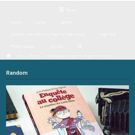
Menu
Home
Livres
Japon
Le petit coin d’Alice au Pays des Merveilles
HighTech
P’tites choses
Contact
/
Age
/
05 ans
/
Antarctique, le continent des merveilles
Random