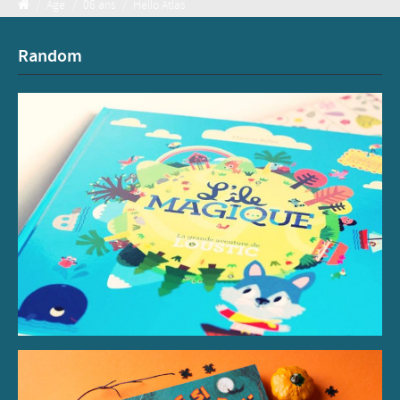
/
Age
/
06 ans
/
Hello Atlas
Random