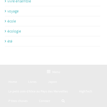
vivre ensemble
voyage
école
écologie
été
Menu
Home
Livres
Japon
Le petit coin d’Alice au Pays des Merveilles
HighTech
P’tites choses
Contact