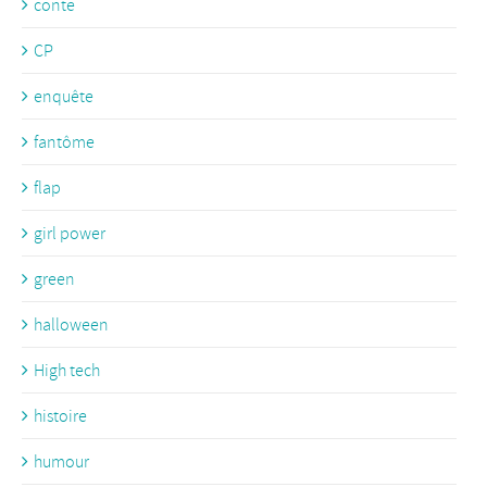
conte
CP
enquête
fantôme
flap
girl power
green
halloween
High tech
histoire
humour