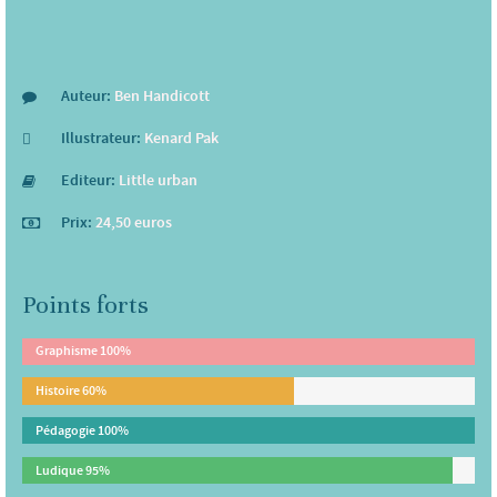
Auteur:
Ben Handicott
Illustrateur:
Kenard Pak
Editeur:
Little urban
Prix:
24,50 euros
Points forts
Graphisme
100%
Histoire
60%
Pédagogie
100%
Ludique
95%