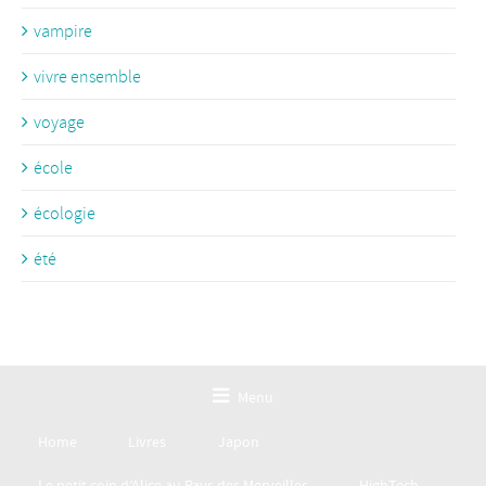
vampire
vivre ensemble
voyage
école
écologie
été
Menu
Home
Livres
Japon
Le petit coin d’Alice au Pays des Merveilles
HighTech