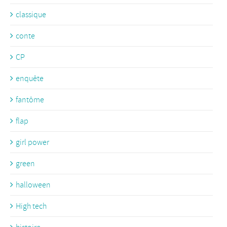
classique
conte
CP
enquête
fantôme
flap
girl power
green
halloween
High tech