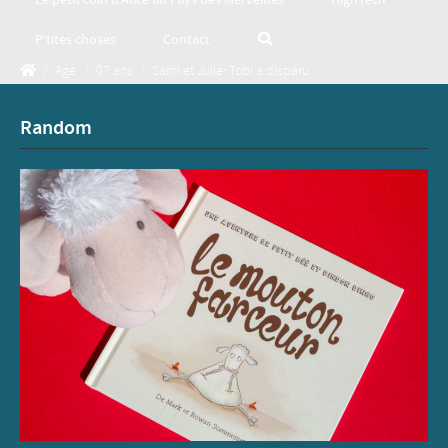
P’tites choses
Contact
/
Age
/
07 ans
/
Sami et Julie: Tobi a disparu
Random