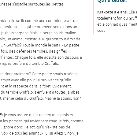
nesse s’installe sur toutes les petites
Krakotte à 4 ans.
Elle 
totalement fan du Gruff
utable: elle se lit comme une comptine, avec des
et le connait quasimen
d’une petite souris qui se promène seule dans un
coeur.
 puis un serpent. Mais la petite souris maline
alo, un animal monstrueux qui sort tout droit de
Un Gruffalo? Tout le monde le sait ! » La petite
fois: des défenses terribles, des griffes
ifiantes. Chaque fois, elle adapte son discours à
le repas préféré du terrible Gruffalo.
iste donc vraiment? Cette petite souris rusée ne
le trajet avec elle pour lui prouver ce qu’elle
nt et la respecte dans la foret. Evidement,
u terrible Gruffalo, s’enfuient à toutes jambes.
t, même celui du Gruffalo. Maline la souris, non?
Et je vous assure qu’ils restent tous assis et
eur les phrases qui reviennent chaque fois, comme
 ignore donc , le sot, qu’il n’existe pas de
s voix de tous les animaux. Si si! Allez! Sinon, je