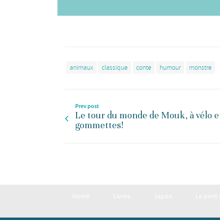
animaux
classique
conte
humour
monstre
Prev post
Le tour du monde de Mouk, à vélo e
gommettes!
Home
Livres
Japon
Le petit