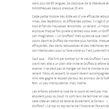
dans plus de 60 langues, ce classique de la littérature jeu
bibliothèques depuis presque 20 ans.
Cette petite histoire très drôle est d’une efficacité redo
rimes, des répétitions, et différentes parties. Il s’agit 
bois et fait de mauvaises rencontres: un renard, un hibou
explique chaque fois qu’elle a rendez-vous avec un Gruff
son imagination. « Un Gruffalo? Mais qu’est-ce que c’est? 
souris décrit le Gruffalo de manière plus horrible, chaque 
effrayantes, des dents redoutables et des mâchoires terr
son interlocuteur pour lui faire croire qu’il est justement 
Sauf que… Elle finit par tomber sur le vrai Gruffalo! Il ex
craint rien, elle a un plan: elle invite le Gruffalo à refaire 
avance: il ne peut pas la manger car tout le monde la crai
renard, hibou et serpent, la voyant revenir accompagnée d
Ainsi elle gagne le respect de tous les animaux de la forê
Bon, un peu manipulatrice, mais maline.
Les enfants adorent la ruse de la souris et rient pas mal. 
écoutent jusqu’au bout! Ils sont ravis de terminer en co
celle citée en début de texte et évidement, le fameux : « Il
Gruffalo? » Le top du top est le lire l’histoire en faisant le