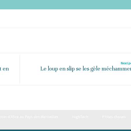
Next p
t en
Le loup en slip se les gèle méchamme
 coin d’Alice au Pays des Merveilles
HighTech
P’tites choses