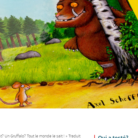
t? Un Gruffalo? Tout le monde le sait ! » Traduit
Qui a testé?