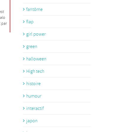
fantôme
est
alo
flap
t par
girl power
green
halloween
High tech
histoire
humour
interactif
japon