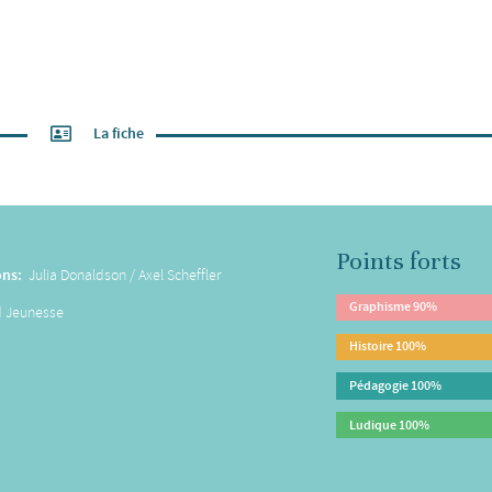
La fiche
Points forts
ons:
Julia Donaldson / Axel Scheffler
Graphisme
90%
d Jeunesse
Histoire
100%
Pédagogie
100%
Ludique
100%