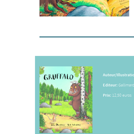
Auteur/Illustrati
Editeur:
Gallimar
Prix:
12,50 euros