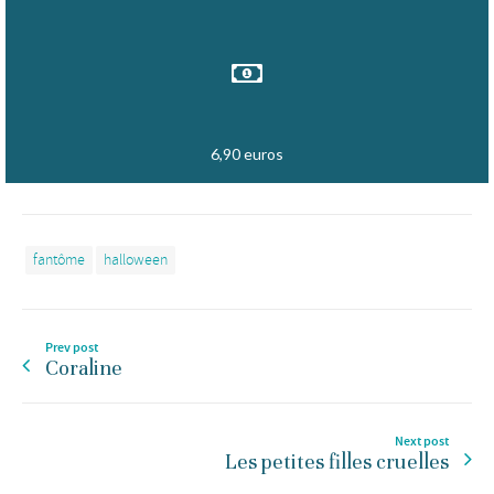
6,90 euros
fantôme
halloween
Prev post
Coraline
Next post
Les petites filles cruelles