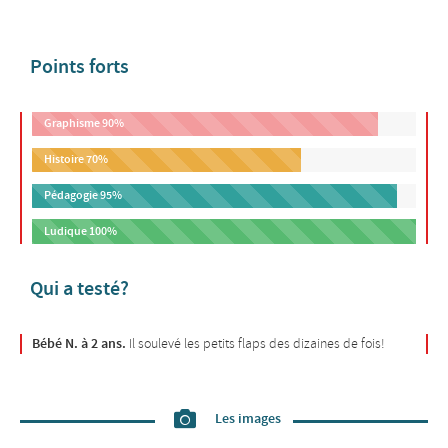
Points forts
Graphisme
90%
Histoire
70%
Pédagogie
95%
Ludique
100%
Qui a testé?
Bébé N. à 2 ans.
Il soulevé les petits flaps des dizaines de fois!
Les images