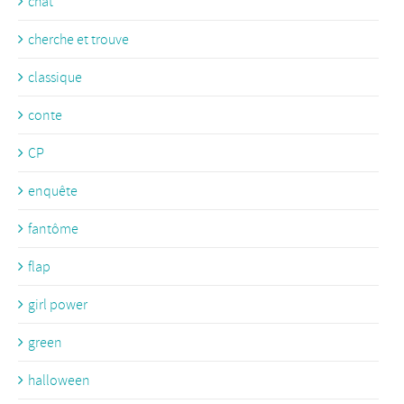
chat
cherche et trouve
classique
conte
CP
enquête
fantôme
flap
girl power
green
halloween