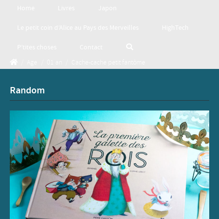
Home
Livres
Japon
Le petit coin d’Alice au Pays des Merveilles
HighTech
P’tites choses
Contact
/
Age
/
01 an
/
Cache-cache petit fantôme
Random