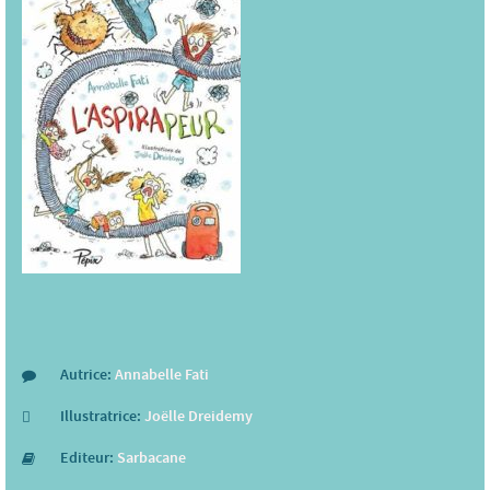
Autrice:
Annabelle Fati
Illustratrice:
Joëlle Dreidemy
Editeur:
Sarbacane