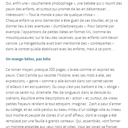
Oui, enfin une « cauchamère phobophage », une bébète qui s nourrit des
peurs des enfants, et surtout qui promet de les en débarrasser…
intéressant ! « Tout le monde a peur de quelque chose »…
Chaque enfant va ainsi demander à être guéri de ses trouilles, et ça va
donner lieu à des aventures « dumbledoresques ». Pour Salomé par
exemple, l’apparitions de petites bêtes en format XXL (comme les
moustiquosaures) sur le lieu des vacances, que les enfants vont devoir
vaincre. La Mangetrouille avait bien mentionné des « contreparties »
dans le contrat qu’elle établissait avec les enfants, mais à ce point…
Un mange-bêtes, pas bête
Ce roman moyen, presque 200 pages, s’avale comme on aspirait les
peurs. C’est Camille qui raconte l’histoire, avec ses mots à elle, ses
expressions, « genre » comme si elle écrivait dans son carnet secret
(d’ailleurs il en est question). Du coup c’est pas barbant à lire, « obligé »
sinon ce serait nul, dirait-elle. Pas de longueurs dans le déroulé du
scénario, équilibre entre descriptions et « action » et, surtout, de vraies
petites frayeurs rendent le tout attrayant. Imaginez : Zach a peur d’entrer
au collège, et les voilà perdus au beau milieu d’un collège vide au lineau
tout moche et peuplé de clones d’un prof affreux, dont le visage a été
remplacé par une feuille à grands carreaux. Qui, assemblés, vont former
un monstre-araignée aux yeux noirs et vides. Vous les voyez se froncer,