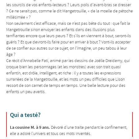
les sourcils de vos enfants-lecteurs ? Leurs poils d’avant-bras se dresser
? Ce ne serait pas, comme le dit Mangetrouille, « de la moelle de pétoche
millésimée » ?
Non seulement c’est efficace, mais ce n’est pas bête du tout : que fait la
Mangetrouille sinon envoyer les enfants dans des illusions plus
terrifiantes encore que leurs peurs ? Et s’ils en viennent à bout, seront-ils
guéris ? Et que devront-ils faire pour en arriver à bout ? Vont-ils accepter
de se confier aux autres sur ce sujet, on l’imagine, un peu tabou à leur
âge ?
Ce récit d’Annabelle Fati, animé par les dessins de Joëlle Dreidemy, qui
croque bien les personnages (et les monstres) avec son trait quasi
enfantin, est drôle, intelligent, et riche : il y a toutes les expressions
surranées de la Mangetrouille, et les mots un peu difficiles que Lison
ressort de son carnet de temps en temps. Une belle lecture pour des
enfants un peu avertis.
Qui a testé?
La cousine M. à 9 ans.
Dévoré d’une traite pendant le confinement,
elle a adoré l’univers et tous ces mots inventés.