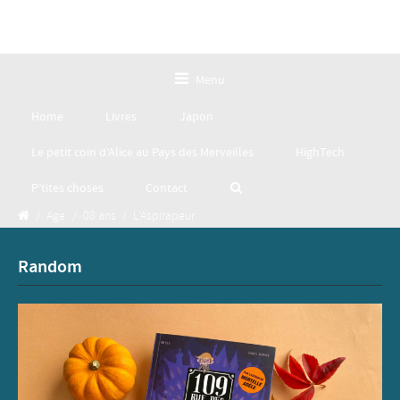
Menu
Home
Livres
Japon
Le petit coin d’Alice au Pays des Merveilles
HighTech
P’tites choses
Contact
/
Age
/
08 ans
/
L’Aspirapeur
Random