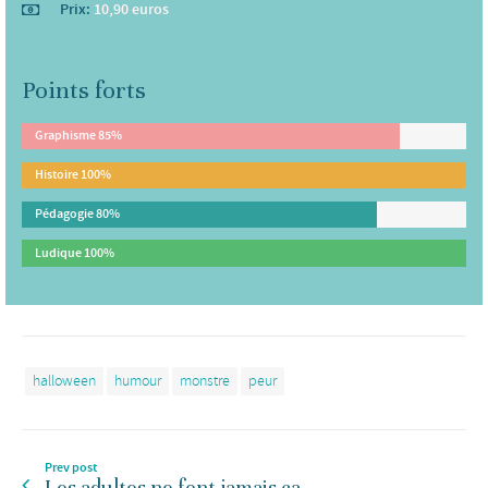
Prix:
10,90 euros
Points forts
Graphisme
85%
Histoire
100%
Pédagogie
80%
Ludique
100%
halloween
humour
monstre
peur
Prev post
Les adultes ne font jamais ça