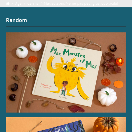
/
Age
/
02 ans
/
Max et lapin: Même pas peur gros loup poilu!
Random