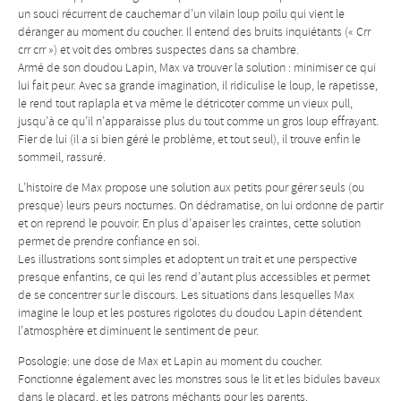
un souci récurrent de cauchemar d’un vilain loup poilu qui vient le
déranger au moment du coucher. Il entend des bruits inquiétants (« Crr
crr crr ») et voit des ombres suspectes dans sa chambre.
Armé de son doudou Lapin, Max va trouver la solution : minimiser ce qui
lui fait peur. Avec sa grande imagination, il ridiculise le loup, le rapetisse,
le rend tout raplapla et va même le détricoter comme un vieux pull,
jusqu’à ce qu’il n’apparaisse plus du tout comme un gros loup effrayant.
Fier de lui (il a si bien géré le problème, et tout seul), il trouve enfin le
sommeil, rassuré.
L’histoire de Max propose une solution aux petits pour gérer seuls (ou
presque) leurs peurs nocturnes. On dédramatise, on lui ordonne de partir
et on reprend le pouvoir. En plus d’apaiser les craintes, cette solution
permet de prendre confiance en soi.
Les illustrations sont simples et adoptent un trait et une perspective
presque enfantins, ce qui les rend d’autant plus accessibles et permet
de se concentrer sur le discours. Les situations dans lesquelles Max
imagine le loup et les postures rigolotes du doudou Lapin détendent
l’atmosphère et diminuent le sentiment de peur.
Posologie: une dose de Max et Lapin au moment du coucher.
Fonctionne également avec les monstres sous le lit et les bidules baveux
dans le placard, et les patrons méchants pour les parents.