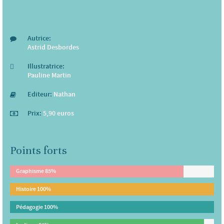
Autrice:
Astrid Desbordes
Illustratrice:
Pauline Martin
Editeur:
Nathan
Prix:
5,90 euros
Points forts
Graphisme
85%
Histoire
100%
Pédagogie
100%