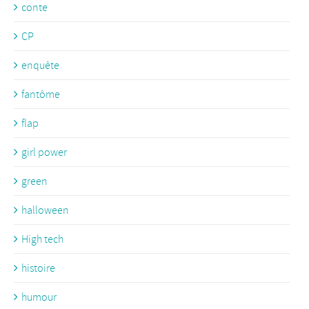
conte
CP
enquête
fantôme
flap
girl power
green
halloween
High tech
histoire
humour