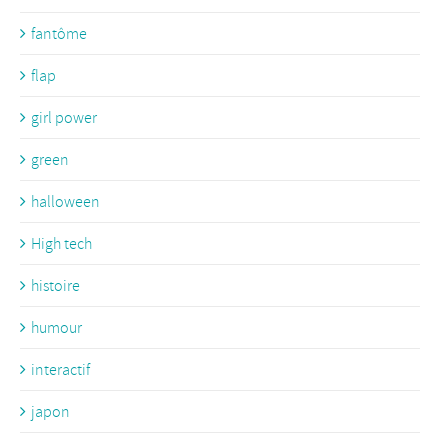
fantôme
flap
girl power
green
halloween
High tech
histoire
humour
interactif
japon