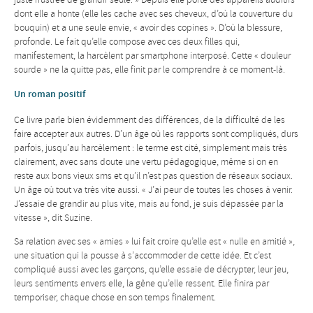
dont elle a honte (elle les cache avec ses cheveux, d’où la couverture du
bouquin) et a une seule envie, « avoir des copines ». D’où la blessure,
profonde. Le fait qu’elle compose avec ces deux filles qui,
manifestement, la harcèlent par smartphone interposé. Cette « douleur
sourde » ne la quitte pas, elle finit par le comprendre à ce moment-là.
Un roman positif
Ce livre parle bien évidemment des différences, de la difficulté de les
faire accepter aux autres. D’un âge où les rapports sont compliqués, durs
parfois, jusqu’au harcèlement : le terme est cité, simplement mais très
clairement, avec sans doute une vertu pédagogique, même si on en
reste aux bons vieux sms et qu’il n’est pas question de réseaux sociaux.
Un âge où tout va très vite aussi. « J’ai peur de toutes les choses à venir.
J’essaie de grandir au plus vite, mais au fond, je suis dépassée par la
vitesse », dit Suzine.
Sa relation avec ses « amies » lui fait croire qu’elle est « nulle en amitié »,
une situation qui la pousse à s’accommoder de cette idée. Et c’est
compliqué aussi avec les garçons, qu’elle essaie de décrypter, leur jeu,
leurs sentiments envers elle, la gêne qu’elle ressent. Elle finira par
temporiser, chaque chose en son temps finalement.