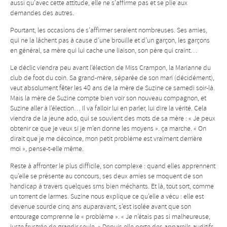
aussi qu’avec cette attitude, elle ne s’affirme pas et se plie aux
demandes des autres.
Pourtant, les occasions de s’affirmer seraient nombreuses. Ses amies,
qui ne la lâchent pas à cause d’une brouille et d’un garçon, les garçons
en général, sa mère qui lui cache une liaison, son père qui craint…
Le déclic viendra peu avant l’élection de Miss Crampon, la Marianne du
club de foot du coin. Sa grand-mère, séparée de son mari (décidément),
veut absolument fêter les 40 ans de la mère de Suzine ce samedi soir-là.
Mais la mère de Suzine compte bien voir son nouveau compagnon, et
Suzine aller à l’élection… Il va falloir lui en parler, lui dire la vérité. Cela
viendra de la jeune ado, qui se souvient des mots de sa mère : « Je peux
obtenir ce que je veux si je m’en donne les moyens ». ça marche. « On
dirait que je me décoince, mon petit problème est vraiment derrière
moi », pense-t-elle même.
Reste à affronter le plus difficile, son complexe : quand elles apprennent
qu’elle se présente au concours, ses deux amies se moquent de son
handicap à travers quelques sms bien méchants. Et là, tout sort, comme
un torrent de larmes. Suzine nous explique ce qu’elle a vécu : elle est
devenue sourde cinq ans auparavant, s’est isolée avant que son
entourage comprenne le « problème ». « Je n’étais pas si malheureuse,
juste frustrée de grandir seule. » Depuis elle porte des appareils auditifs