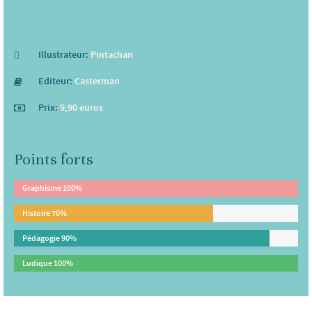
Illustrateur:
Pintachan
Editeur:
Casterman
Prix:
9,90 euros
Points forts
Graphisme
100%
Histoire
70%
Pédagogie
90%
Ludique
100%