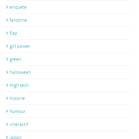
enquête
fantôme
flap
girl power
green
halloween
High tech
histoire
humour
interactif
japon