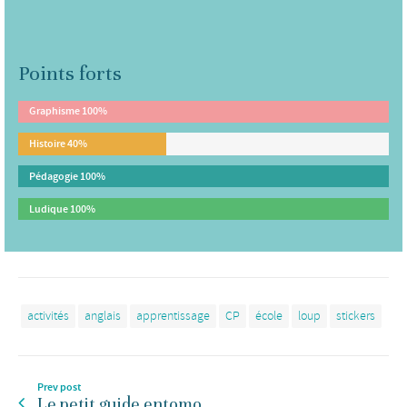
Points forts
Graphisme
100%
Histoire
40%
Pédagogie
100%
Ludique
100%
activités
anglais
apprentissage
CP
école
loup
stickers
Prev post
Le petit guide entomo