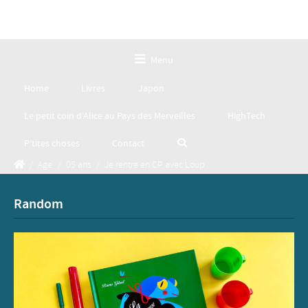
Menu
Home
Livres
Japon
Le petit coin d’Alice au Pays des Merveilles
HighTech
P’tites choses
Contact
/
Age
/
05 ans
/
Je rentre en CP avec Loup
Random