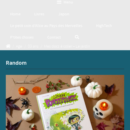
Menu
Home
Livres
Japon
Le petit coin d’Alice au Pays des Merveilles
HighTech
P’tites choses
Contact
/
Age
/
03 ans
/
Mes docs à coller – Le jardin
Random