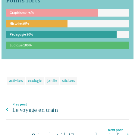
Points forts
Graphisme
75%
Histoire
50%
Pédagogie
90%
Ludique
100%
activités
écologie
jardin
stickers
Prev post
Le voyage en train
Next post