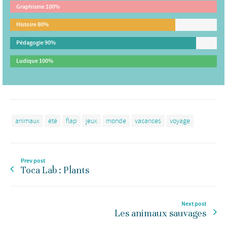
Graphisme
100%
Histoire
80%
Pédagogie
90%
Ludique
100%
animaux
été
flap
jeux
monde
vacances
voyage
Prev post
Toca Lab : Plants
Next post
Les animaux sauvages