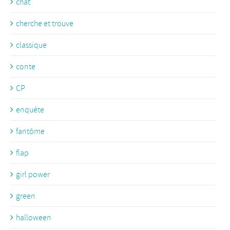
chat
cherche et trouve
classique
conte
CP
enquête
fantôme
flap
girl power
green
halloween