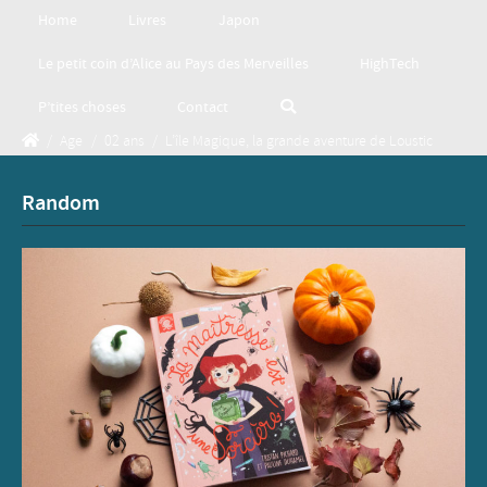
Home
Livres
Japon
Le petit coin d’Alice au Pays des Merveilles
HighTech
P’tites choses
Contact
/
Age
/
02 ans
/
L’île Magique, la grande aventure de Loustic
Random