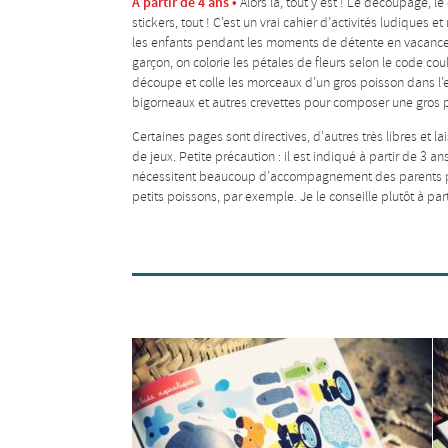
A partir de 4 ans •
Alors là, tout y est ! Le découpage, le 
stickers, tout ! C’est un vrai cahier d’activités ludiques
les enfants pendant les moments de détente en vacances.
garçon, on colorie les pétales de fleurs selon le code co
découpe et colle les morceaux d’un gros poisson dans l’
bigorneaux et autres crevettes pour composer une gros p
Certaines pages sont directives, d’autres très libres et la
de jeux. Petite précaution : il est indiqué à partir de 3 an
nécessitent beaucoup d’accompagnement des parents p
petits poissons, par exemple. Je le conseille plutôt à par