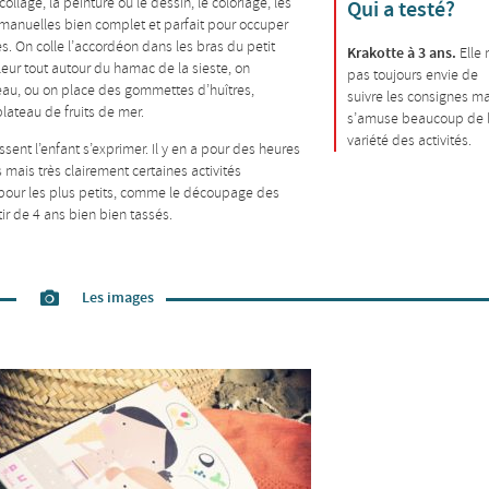
collage, la peinture ou le dessin, le coloriage, les
Qui a testé?
 et manuelles bien complet et parfait pour occuper
 On colle l’accordéon dans les bras du petit
Krakotte à 3 ans.
Elle 
uleur tout autour du hamac de la sieste, on
pas toujours envie de
eau, ou on place des gommettes d’huîtres,
suivre les consignes ma
lateau de fruits de mer.
s’amuse beaucoup de 
variété des activités.
issent l’enfant s’exprimer. Il y en a pour des heures
s mais très clairement certaines activités
our les plus petits, comme le découpage des
tir de 4 ans bien bien tassés.
Les images