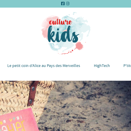
Le petit coin d’Alice au Pays des Merveilles
HighTech
P’ti