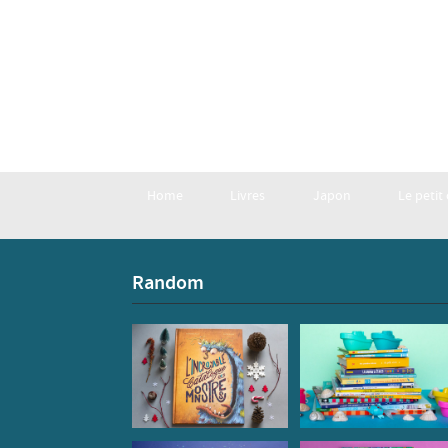
Home
Livres
Japon
Le petit
Random