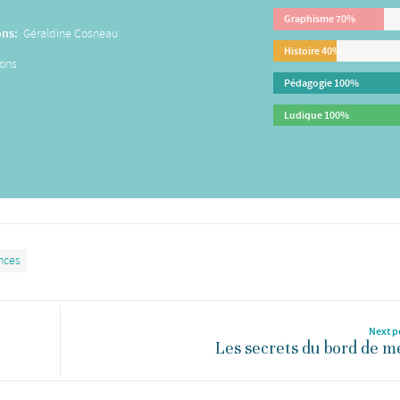
Graphisme
70%
ons:
Géraldine Cosneau
Histoire
40%
ions
Pédagogie
100%
Ludique
100%
nces
Next p
Les secrets du bord de m