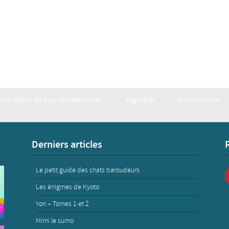
 coin d’Alice au Pays des Merveilles
HighTech
P’tites choses
Derniers articles
Le petit guide des chats baroudeurs
Les énigmes de Kyoto
Yon – Tomes 1 et 2
Mimi le sumo