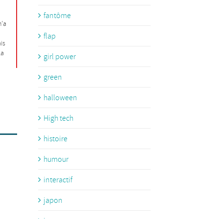
fantôme
n’a
flap
is
la
girl power
green
halloween
High tech
histoire
humour
interactif
japon