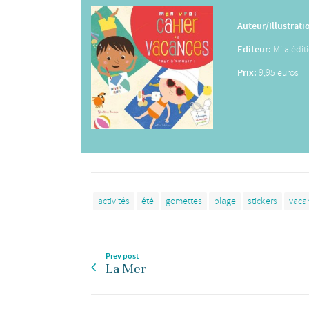
Auteur/Illustrati
Editeur:
Mila édit
Prix:
9,95 euros
activités
été
gomettes
plage
stickers
vaca
Prev post
La Mer