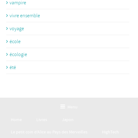
vampire
vivre ensemble
voyage
école
écologie
été
Menu
Home
Livres
Japon
Le petit coin d’Alice au Pays des Merveilles
HighTech