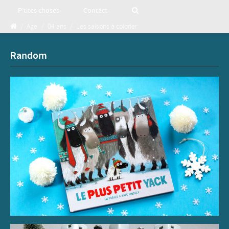
P’tites choses
Contact
/
Age
/
04 ans
/
Les saisons à colorier
Random