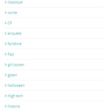
classique
conte
CP
enquête
fantôme
flap
girl power
green
halloween
High tech
histoire