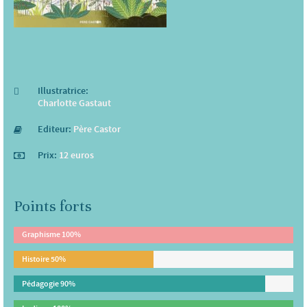
Illustratrice:
Charlotte Gastaut
Editeur:
Père Castor
Prix:
12 euros
Points forts
Graphisme
100%
Histoire
50%
Pédagogie
90%