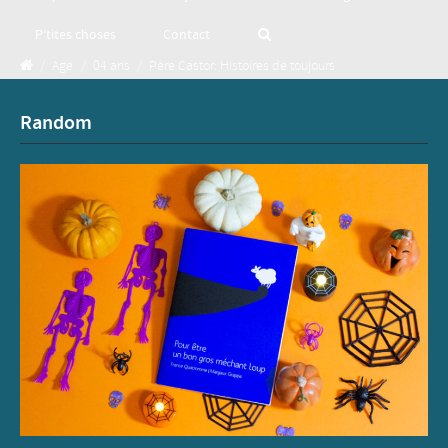
P’tites choses
Contact
/
Age
/
04 ans
/
Père Castor: Histoires de toujours
Random