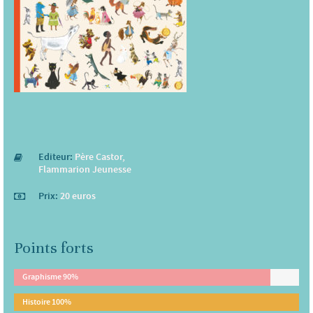
Editeur:
Père Castor,
Flammarion Jeunesse
Prix:
20 euros
Points forts
Graphisme
90%
Histoire
100%