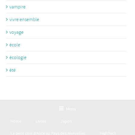
vampire
vivre ensemble
voyage
école
écologie
été
Menu
Home
Livres
Japon
Le petit coin d’Alice au Pays des Merveilles
HighTech