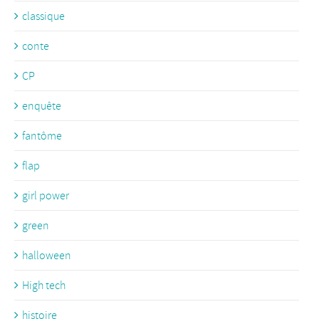
classique
conte
CP
enquête
fantôme
flap
girl power
green
halloween
High tech
histoire