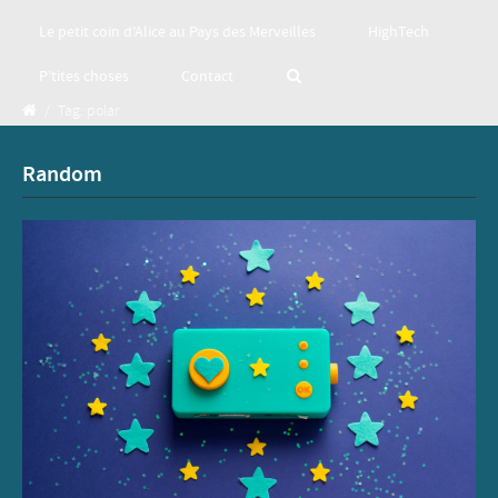
Le petit coin d’Alice au Pays des Merveilles
HighTech
P’tites choses
Contact
/
Tag: polar
Random